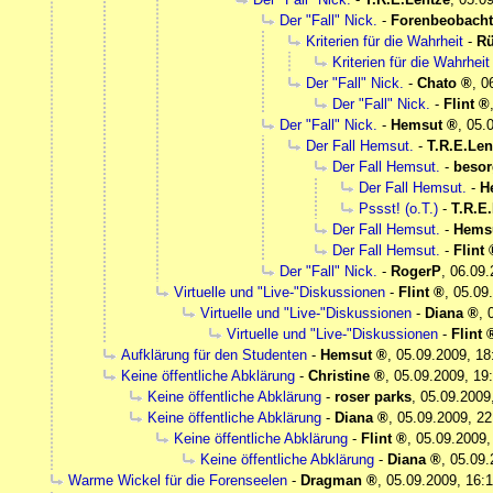
Der "Fall" Nick.
-
Forenbeobacht
Kriterien für die Wahrheit
-
Rü
Kriterien für die Wahrheit
Der "Fall" Nick.
-
Chato
,
0
Der "Fall" Nick.
-
Flint
Der "Fall" Nick.
-
Hemsut
,
05.
Der Fall Hemsut.
-
T.R.E.Len
Der Fall Hemsut.
-
besor
Der Fall Hemsut.
-
H
Pssst! (o.T.)
-
T.R.E
Der Fall Hemsut.
-
Hems
Der Fall Hemsut.
-
Flint
Der "Fall" Nick.
-
RogerP
,
06.09.
Virtuelle und "Live-"Diskussionen
-
Flint
,
05.09
Virtuelle und "Live-"Diskussionen
-
Diana
,
Virtuelle und "Live-"Diskussionen
-
Flint
Aufklärung für den Studenten
-
Hemsut
,
05.09.2009, 18
Keine öffentliche Abklärung
-
Christine
,
05.09.2009, 19
Keine öffentliche Abklärung
-
roser parks
,
05.09.2009
Keine öffentliche Abklärung
-
Diana
,
05.09.2009, 22
Keine öffentliche Abklärung
-
Flint
,
05.09.2009,
Keine öffentliche Abklärung
-
Diana
,
05.09.
Warme Wickel für die Forenseelen
-
Dragman
,
05.09.2009, 16: