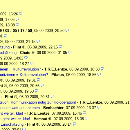
2009, 16:26
09, 17:06
09, 18:38
 / 09 / 05 / 17 / 50
,
05.09.2009, 20:50
01
,
05.09.2009, 21:15
tzung
-
Flint
,
05.09.2009, 22:15
schätzung
-
Chato
,
06.09.2009, 01:05
09.2009, 14:02
06.09.2009, 18:27
eren = Kulturrevolution?
-
T.R.E.Lentze
,
06.09.2009, 18:50
izieren = Kulturrevolution?
-
Pilatus
,
06.09.2009, 18:56
,
06.09.2009, 19:31
nt
,
06.09.2009, 20:56
,
06.09.2009, 19:50
h
-
Flint
,
06.09.2009, 20:31
ruch. Kommunikation nötig zur Ko-operation!
-
T.R.E.Lentze
,
06.09.2009, 21
zu noch was geschrieben
-
Beobachter
,
07.09.2009, 13:37
t weiter, klar!
-
T.R.E.Lentze
,
07.09.2009, 15:46
 geht weiter, klar!
-
Hemsut
,
07.09.2009, 16:08
 Einschätzung
-
Flint
,
06.09.2009, 20:14
.2009, 23:01