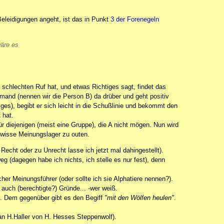
Beleidigungen angeht, ist das in Punkt
3 der Forenegeln
wäre es
schlechten Ruf hat, und etwas Richtiges sagt, findet das
emand (nennen wir die Person B) da drüber und geht positiv
niges), begibt er sich leicht in die Schußlinie und bekommt den
 hat.
r diejenigen (meist eine Gruppe), die A nicht mögen. Nun wird
gewisse Meinungslager zu outen.
Recht oder zu Unrecht lasse ich jetzt mal dahingestellt).
g (dagegen habe ich nichts, ich stelle es nur fest), denn
er Meinungsführer (oder sollte ich sie Alphatiere nennen?).
h auch (berechtigte?) Gründe... -wer weiß.
ite. Dem gegenüber gibt es den Begiff
"mit den Wölfen heulen"
.
an H.Haller von H. Hesses Steppenwolf).