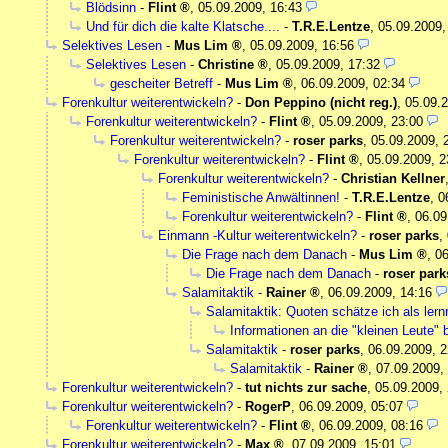
Blödsinn
-
Flint
,
05.09.2009, 16:43
Und für dich die kalte Klatsche....
-
T.R.E.Lentze
,
05.09.2009,
Selektives Lesen
-
Mus Lim
,
05.09.2009, 16:56
Selektives Lesen
-
Christine
,
05.09.2009, 17:32
gescheiter Betreff
-
Mus Lim
,
06.09.2009, 02:34
Forenkultur weiterentwickeln?
-
Don Peppino (nicht reg.)
,
05.09.2
Forenkultur weiterentwickeln?
-
Flint
,
05.09.2009, 23:00
Forenkultur weiterentwickeln?
-
roser parks
,
05.09.2009, 
Forenkultur weiterentwickeln?
-
Flint
,
05.09.2009, 2
Forenkultur weiterentwickeln?
-
Christian Kellner
Feministische Anwältinnen!
-
T.R.E.Lentze
,
0
Forenkultur weiterentwickeln?
-
Flint
,
06.09
Einmann -Kultur weiterentwickeln?
-
roser parks
,
Die Frage nach dem Danach
-
Mus Lim
,
06
Die Frage nach dem Danach
-
roser park
Salamitaktik
-
Rainer
,
06.09.2009, 14:16
Salamitaktik: Quoten schätze ich als lernr
Informationen an die "kleinen Leute" 
Salamitaktik
-
roser parks
,
06.09.2009, 2
Salamitaktik
-
Rainer
,
07.09.2009,
Forenkultur weiterentwickeln?
-
tut nichts zur sache
,
05.09.2009,
Forenkultur weiterentwickeln?
-
RogerP
,
06.09.2009, 05:07
Forenkultur weiterentwickeln?
-
Flint
,
06.09.2009, 08:16
Forenkultur weiterentwickeln?
-
Max
,
07.09.2009, 15:01