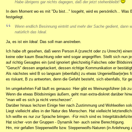
Habe übrigens gar nichts dagegen, daß der jetzt stehenbleibt!
In dem Moment wo es mit "Du bist..." losgeht, wird es persönlich... Was 
festgelegt.
Wenn endlich Besinnung eintritt und mehr der Sache gedient, dann 
natürlich das Ideal.
Ja, es ist ein
Ideal
. Das soll man anstreben.
Ich habe oft gesehen, daß wenn Person A (zurecht oder zu Unrecht) einen 
keine oder kaum Beachtung oder wird sogar angegriffen. Stellt sich nun j
auf richtig Gesagtes ein (und ignoriert gleichzeitig Falsches oder Blödsin
"Geruch" dessen angetackert, dessen
richtige
Kommunikation er bestätigt
Als nächstes wird B so langsam (ebenfalls) zu etwas Ungenießbar(er)es fü
es riskant, B zu antworten, denn die Gefaht besteht, sich ebenfalls, für 
Im umgekehrten Fall läuft es genauso: Hier gibt es Meinungsführer (ob zu 
Wenn die etwas Blödsinniges äußern, geht man extra-diskret darüber hinwe
"man will es sich ja nicht verscherzen".
Darüber hinaus lechzen Einige hier nach Zustimmung und Wohlwollen solch
Liegt vielleicht alles in der Natur des Menschen. Hat vielleicht letztendlic
Ich wollte es nur zur Sprache bringen. -Für mich sind es Integritätsdefiz
Hat sicher -von der Gruppen - Dynamik her- auch seine Berechtigung.
Hm, mir gefallen Steppenwölfe bzw. Steppenwolfs-Naturen (in Anlehnung 