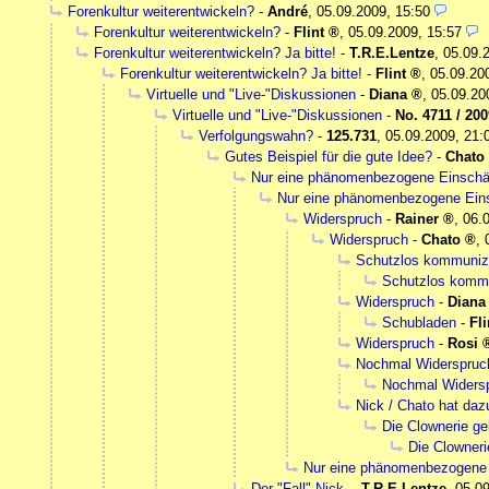
Forenkultur weiterentwickeln?
-
André
,
05.09.2009, 15:50
Forenkultur weiterentwickeln?
-
Flint
,
05.09.2009, 15:57
Forenkultur weiterentwickeln? Ja bitte!
-
T.R.E.Lentze
,
05.09.
Forenkultur weiterentwickeln? Ja bitte!
-
Flint
,
05.09.20
Virtuelle und "Live-"Diskussionen
-
Diana
,
05.09.20
Virtuelle und "Live-"Diskussionen
-
No. 4711 / 2009
Verfolgungswahn?
-
125.731
,
05.09.2009, 21:
Gutes Beispiel für die gute Idee?
-
Chato
Nur eine phänomenbezogene Einschä
Nur eine phänomenbezogene Ein
Widerspruch
-
Rainer
,
06.
Widerspruch
-
Chato
,
Schutzlos kommunizi
Schutzlos kommun
Widerspruch
-
Diana
Schubladen
-
Fli
Widerspruch
-
Rosi
Nochmal Widerspruc
Nochmal Widersp
Nick / Chato hat da
Die Clownerie geh
Die Clownerie
Nur eine phänomenbezogene
Der "Fall" Nick.
-
T.R.E.Lentze
,
05.09