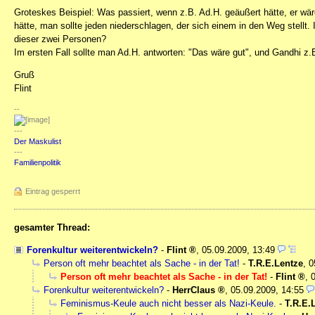
Groteskes Beispiel: Was passiert, wenn z.B. Ad.H. geäußert hätte, er wär
hätte, man sollte jeden niederschlagen, der sich einem in den Weg stellt
dieser zwei Personen?
Im ersten Fall sollte man Ad.H. antworten: "Das wäre gut", und Gandhi z.
Gruß
Flint
--
---
Der Maskulist
---
Familienpolitik
Eintrag gesperrt
gesamter Thread:
Forenkultur weiterentwickeln?
-
Flint
,
05.09.2009, 13:49
Person oft mehr beachtet als Sache - in der Tat!
-
T.R.E.Lentze
,
0
Person oft mehr beachtet als Sache - in der Tat!
-
Flint
,
Forenkultur weiterentwickeln?
-
HerrClaus
,
05.09.2009, 14:55
Feminismus-Keule auch nicht besser als Nazi-Keule.
-
T.R.E.