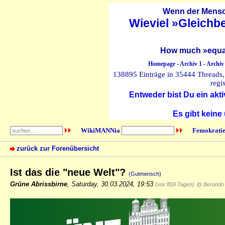
Wenn der Mensch
Wieviel »Gleichb
How much »equal
Homepage
-
Archiv 1
-
Archiv
138895 Einträge in 35444 Threads, 
regi
Entweder bist Du ein akti
Es gibt keine
WikiMANNia
Femokratie
zurück zur Forenübersicht
Ist das die "neue Welt"?
(Gutmensch)
Grüne Abrissbirne
,
Saturday, 30.03.2024, 19:53
(vor 859 Tagen)
@ Berundo