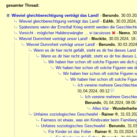
gesamter Thread:
Wieviel gleichberechtigung verträgt das Land!
-
Berundo
,
30.03.20
Wieviel gleichberechtigung verträgt das Land!
-
EdAh
,
30.03.2024,
Spätestens wenn der Ernstfall Krieg eintritt werden die Geschlech
Vorsicht - möglicher Haldenzwängler ... si tacuisses
-
Nemo
,
30
Wieviel Dummheit verträgt unser Land!
-
Mockito
,
30.03.2024, 19:
Wieviel Dummheit verträgt unser Land!
-
Berundo
,
30.03.2024
Wenn es dir hier nicht gefällt, steht es dir frei dieses Lan
Wenn es dir hier nicht gefällt, steht es dir frei dieses
Wir haben hier schon oft solche Figuren wie dich g
Wir haben hier schon oft solche Figuren wie di
Wir haben hier schon oft solche Figuren w
Wir haben hier schon oft solche Figur
Ich vereine mehrere Geschlechter g
01.04.2024, 00:12
Ich vereine mehrere Geschlech
Berundo
,
01.04.2024, 08:05
Alles klar
-
Wunderheile
Unfaires soziologisches Geschwafel
-
Rainer
,
31.03.20
Fairness ist etwas, was ein Kindsvater beim Familienge
Unfaires soziologisches Geschwafel
-
Berundo
,
31.03
Für Kinder ist das Folter
-
Rainer
,
31.03.2024, 