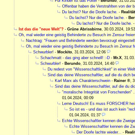
Für Kinder ist das Folter
-
Berundo
,
31.03.20
Offenbar haben die Verstrahlten von der b
Du lachst? Nur die Doofe lache.
-
Realität
Du lachst? Nur die Doofe lache.
-
Be
Du lachst? Nur die Doofe lache.
Ist das die "neue Welt"?
-
Grüne Abrissbirne
,
30.03.2024, 19:5
Oh, mal wieder eine geistig Behinderte zu Besuch im Zensur freie
Nachtrag: "Frauen und Behinderte werden bevorzugt eingestellt
Oh, mal wieder eine geistig Behinderte zu Besuch im Zensur f
Schwurbler!
-
Mockito
,
31.03.2024, 12:06
Schachmatt - das ging aber schnell! :-D
-
Mr.X
,
31.03
Schwurbler!
-
Berundo
,
31.03.2024, 14:40
Du redest von "Wissenschaftlichkeit" in einer Wel
Sind das deine Wissenschaftler, auf die du dich b
Karl Marx als Charakterschwein
-
Rainer
,
3
Sind das deine Wissenschaftler, auf die du di
"moralische Integrität von Forschenden" 
01.04.2024, 00:09
Lerne Deutsch! Es muss FORSCHER hei
So ist es - und das ist auch kein "r
01.04.2024, 01:37
Echte Wissenschaftler kennen die Zweige
Echte Wissenschaftler kennen die Zw
Der Doofe lachte wieder...
-
Reali