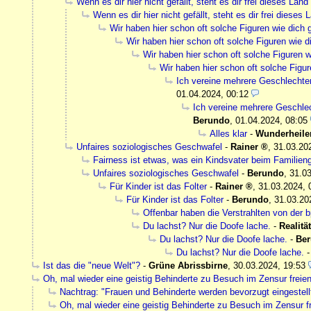
Wenn es dir hier nicht gefällt, steht es dir frei dieses Lan
Wenn es dir hier nicht gefällt, steht es dir frei dieses
Wir haben hier schon oft solche Figuren wie dich g
Wir haben hier schon oft solche Figuren wie di
Wir haben hier schon oft solche Figuren w
Wir haben hier schon oft solche Figur
Ich vereine mehrere Geschlechter g
01.04.2024, 00:12
Ich vereine mehrere Geschlech
Berundo
,
01.04.2024, 08:05
Alles klar
-
Wunderheile
Unfaires soziologisches Geschwafel
-
Rainer
,
31.03.20
Fairness ist etwas, was ein Kindsvater beim Familienge
Unfaires soziologisches Geschwafel
-
Berundo
,
31.03
Für Kinder ist das Folter
-
Rainer
,
31.03.2024, 
Für Kinder ist das Folter
-
Berundo
,
31.03.20
Offenbar haben die Verstrahlten von der b
Du lachst? Nur die Doofe lache.
-
Realität
Du lachst? Nur die Doofe lache.
-
Be
Du lachst? Nur die Doofe lache.
Ist das die "neue Welt"?
-
Grüne Abrissbirne
,
30.03.2024, 19:53
Oh, mal wieder eine geistig Behinderte zu Besuch im Zensur freie
Nachtrag: "Frauen und Behinderte werden bevorzugt eingestellt
Oh, mal wieder eine geistig Behinderte zu Besuch im Zensur f