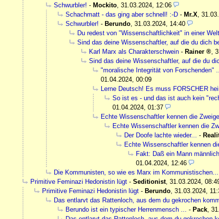
Schwurbler!
-
Mockito
,
31.03.2024, 12:06
Schachmatt - das ging aber schnell! :-D
-
Mr.X
,
31.03
Schwurbler!
-
Berundo
,
31.03.2024, 14:40
Du redest von "Wissenschaftlichkeit" in einer Wel
Sind das deine Wissenschaftler, auf die du dich b
Karl Marx als Charakterschwein
-
Rainer
,
3
Sind das deine Wissenschaftler, auf die du di
"moralische Integrität von Forschenden" 
01.04.2024, 00:09
Lerne Deutsch! Es muss FORSCHER hei
So ist es - und das ist auch kein "r
01.04.2024, 01:37
Echte Wissenschaftler kennen die Zweige
Echte Wissenschaftler kennen die Zw
Der Doofe lachte wieder...
-
Reali
Echte Wissenschaftler kennen di
Fakt: Daß ein Mann männlich 
01.04.2024, 12:46
Die Kommunisten, so wie es Marx im Kommunistischen...
Primitive Feminazi Hedonistin lügt
-
Seditionist
,
31.03.2024, 08:4
Primitive Feminazi Hedonistin lügt
-
Berundo
,
31.03.2024, 11:
Das entlarvt das Rattenloch, aus dem du gekrochen komm
Berundo ist ein typischer Herrenmensch ...
-
Pack
,
31
Das entlarvt das Rattenloch, aus dem du gekrochen 