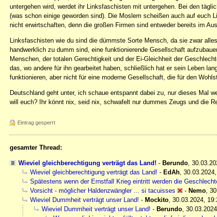
untergehen wird, werdet ihr Linksfaschisten mit untergehen. Bei den täg
(was schon einige geworden sind). Die Moslem scheißen auch auf euch Li
nicht erwirtschaften, denn die großen Firmen sind entweder bereits im Aus
Linksfaschisten wie du sind die dümmste Sorte Mensch, da sie zwar alles ra
handwerklich zu dumm sind, eine funktionierende Gesellschaft aufzubauen
Menschen, der totalen Gerechtigkeit und der Ei-Gleichheit der Geschlecht
das, wo andere für ihn gearbeitet haben, schließlich hat er sein Leben l
funktionieren, aber nicht für eine moderne Gesellschaft, die für den Wohl
Deutschland geht unter, ich schaue entspannt dabei zu, nur dieses Mal wer
will euch? Ihr könnt nix, seid nix, schwafelt nur dummes Zeugs und die Re
Eintrag gesperrt
gesamter Thread:
Wieviel gleichberechtigung verträgt das Land!
-
Berundo
,
30.03.20
Wieviel gleichberechtigung verträgt das Land!
-
EdAh
,
30.03.2024,
Spätestens wenn der Ernstfall Krieg eintritt werden die Geschlech
Vorsicht - möglicher Haldenzwängler ... si tacuisses
-
Nemo
,
30
Wieviel Dummheit verträgt unser Land!
-
Mockito
,
30.03.2024, 19:
Wieviel Dummheit verträgt unser Land!
-
Berundo
,
30.03.2024