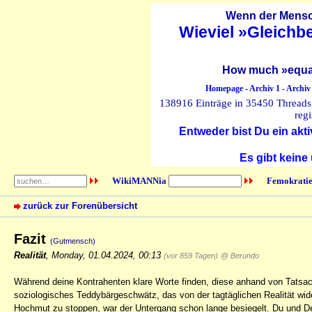
Wenn der Mensch
Wieviel »Gleichb
How much »equal
Homepage
-
Archiv 1
-
Archiv
138916 Einträge in 35450 Threads, 
regi
Entweder bist Du ein akti
Es gibt keine
WikiMANNia
Femokratie
zurück zur Forenübersicht
Fazit
(Gutmensch)
Realität
,
Monday, 01.04.2024, 00:13
(vor 859 Tagen)
@ Berundo
Während deine Kontrahenten klare Worte finden, diese anhand von Tatsac
soziologisches Teddybärgeschwätz, das von der tagtäglichen Realität wide
Hochmut zu stoppen, war der Untergang schon lange besiegelt. Du und Dei