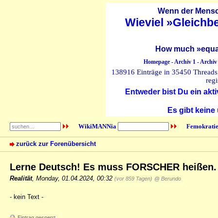
Wenn der Mensch
Wieviel »Gleichb
How much »equal
Homepage
-
Archiv 1
-
Archiv
138916 Einträge in 35450 Threads, 
regi
Entweder bist Du ein akti
Es gibt keine
WikiMANNia
Femokratie
zurück zur Forenübersicht
Lerne Deutsch! Es muss FORSCHER heißen
Realität
,
Monday, 01.04.2024, 00:32
(vor 859 Tagen)
@ Berundo
- kein Text -
Eintrag gesperrt