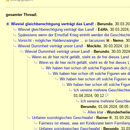
gesamter Thread:
Wieviel gleichberechtigung verträgt das Land!
-
Berundo
,
30.03.20
Wieviel gleichberechtigung verträgt das Land!
-
EdAh
,
30.03.2024,
Spätestens wenn der Ernstfall Krieg eintritt werden die Geschlech
Vorsicht - möglicher Haldenzwängler ... si tacuisses
-
Nemo
,
30
Wieviel Dummheit verträgt unser Land!
-
Mockito
,
30.03.2024, 19:
Wieviel Dummheit verträgt unser Land!
-
Berundo
,
30.03.2024
Wenn es dir hier nicht gefällt, steht es dir frei dieses Lan
Wenn es dir hier nicht gefällt, steht es dir frei dieses
Wir haben hier schon oft solche Figuren wie dich g
Wir haben hier schon oft solche Figuren wie di
Wir haben hier schon oft solche Figuren w
Wir haben hier schon oft solche Figur
Ich vereine mehrere Geschlechter g
01.04.2024, 00:12
Ich vereine mehrere Geschlech
Berundo
,
01.04.2024, 08:05
Alles klar
-
Wunderheile
Unfaires soziologisches Geschwafel
-
Rainer
,
31.03.20
Fairness ist etwas, was ein Kindsvater beim Familienge
Unfaires soziologisches Geschwafel
-
Berundo
,
31.03