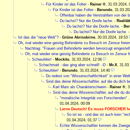
Für Kinder ist das Folter
-
Rainer
,
31.03.2024, 
Für Kinder ist das Folter
-
Berundo
,
31.03.20
Offenbar haben die Verstrahlten von der b
Du lachst? Nur die Doofe lache.
-
Realität
Du lachst? Nur die Doofe lache.
-
Be
Du lachst? Nur die Doofe lache.
Ist das die "neue Welt"?
-
Grüne Abrissbirne
,
30.03.2024, 19:53
Oh, mal wieder eine geistig Behinderte zu Besuch im Zensur freie
Nachtrag: "Frauen und Behinderte werden bevorzugt eingestellt
Oh, mal wieder eine geistig Behinderte zu Besuch im Zensur f
Schwurbler!
-
Mockito
,
31.03.2024, 12:06
Schachmatt - das ging aber schnell! :-D
-
Mr.X
,
31.03
Schwurbler!
-
Berundo
,
31.03.2024, 14:40
Du redest von "Wissenschaftlichkeit" in einer Wel
Sind das deine Wissenschaftler, auf die du dich b
Karl Marx als Charakterschwein
-
Rainer
,
3
Sind das deine Wissenschaftler, auf die du di
"moralische Integrität von Forschenden" 
01.04.2024, 00:09
Lerne Deutsch! Es muss FORSCHER he
So ist es - und das ist auch kein "r
01.04.2024, 01:37
Echte Wissenschaftler kennen die Zweige