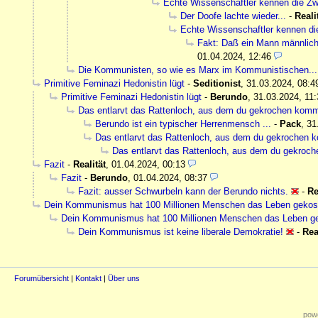
Echte Wissenschaftler kennen die Zw
Der Doofe lachte wieder...
-
Reali
Echte Wissenschaftler kennen di
Fakt: Daß ein Mann männlich 
01.04.2024, 12:46
Die Kommunisten, so wie es Marx im Kommunistischen...
Primitive Feminazi Hedonistin lügt
-
Seditionist
,
31.03.2024, 08:4
Primitive Feminazi Hedonistin lügt
-
Berundo
,
31.03.2024, 11:
Das entlarvt das Rattenloch, aus dem du gekrochen komm
Berundo ist ein typischer Herrenmensch ...
-
Pack
,
31
Das entlarvt das Rattenloch, aus dem du gekrochen 
Das entlarvt das Rattenloch, aus dem du gekroc
Fazit
-
Realität
,
01.04.2024, 00:13
Fazit
-
Berundo
,
01.04.2024, 08:37
Fazit: ausser Schwurbeln kann der Berundo nichts.
-
Re
Dein Kommunismus hat 100 Millionen Menschen das Leben gekostet
Dein Kommunismus hat 100 Millionen Menschen das Leben geko
Dein Kommunismus ist keine liberale Demokratie!
-
Rea
Forumübersicht
|
Kontakt
|
Über uns
powe