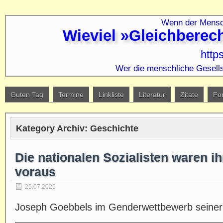
Wenn der Mensch
Wieviel »Gleichberec
http
Wer die menschliche Gesells
Guten Tag
Termine
Linkliste
Literatur
Zitate
Fo
Kategory Archiv:
Geschichte
Die nationalen Sozialisten waren ihr
voraus
25.07.2025
Joseph Goebbels im Genderwettbewerb seiner 