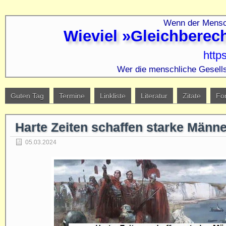
Wenn der Mensch
Wieviel »Gleichberec
http
Wer die menschliche Gesells
Guten Tag
Termine
Linkliste
Literatur
Zitate
Fo
Harte Zeiten schaffen starke Männe
05.03.2024