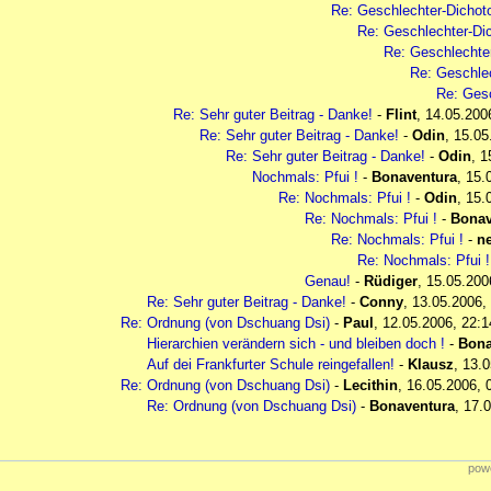
Re: Geschlechter-Dichoto
Re: Geschlechter-Dic
Re: Geschlechter
Re: Geschlec
Re: Gesc
Re: Sehr guter Beitrag - Danke!
-
Flint
,
14.05.200
Re: Sehr guter Beitrag - Danke!
-
Odin
,
15.05
Re: Sehr guter Beitrag - Danke!
-
Odin
,
1
Nochmals: Pfui !
-
Bonaventura
,
15.
Re: Nochmals: Pfui !
-
Odin
,
15.
Re: Nochmals: Pfui !
-
Bonav
Re: Nochmals: Pfui !
-
n
Re: Nochmals: Pfui 
Genau!
-
Rüdiger
,
15.05.200
Re: Sehr guter Beitrag - Danke!
-
Conny
,
13.05.2006,
Re: Ordnung (von Dschuang Dsi)
-
Paul
,
12.05.2006, 22:1
Hierarchien verändern sich - und bleiben doch !
-
Bona
Auf dei Frankfurter Schule reingefallen!
-
Klausz
,
13.0
Re: Ordnung (von Dschuang Dsi)
-
Lecithin
,
16.05.2006, 
Re: Ordnung (von Dschuang Dsi)
-
Bonaventura
,
17.0
powe