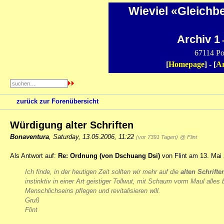
Wieviel «Gleichb
Archiv 1
-
67114 Po
[
Homepage
] - [
Ar
zurück zur Forenübersicht
Würdigung alter Schriften
Bonaventura
,
Saturday, 13.05.2006, 11:22
(vor 7391 Tagen)
@ Flint
Als Antwort auf:
Re: Ordnung (von Dschuang Dsi)
von Flint am 13. Mai 
Ich finde, in der heutigen Zeit sollten wir mehr auf die
alten Schrifte
instinktiv in einer Art geistiger Tollwut, mit Schaum vorm Maul all
Menschlichseins pflegen und revitalisieren will.
Gruß
Flint