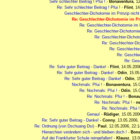
Sehr schlechter Beitrag ! Pfui !
-
Bonaventura
,
12
Re: Sehr schlechter Beitrag ! Pfui !
-
Flint
,
14
Geschlechter-Dichotomie im Prinzip nicht
Re: Geschlechter-Dichotomie im Pr
Re: Geschlechter-Dichotomie im P
Re: Geschlechter-Dichotomie 
Re: Geschlechter-Dichoto
Re: Geschlechter-Dic
Re: Geschlechter
Re: Geschlec
Re: Gesc
Re: Sehr guter Beitrag - Danke!
-
Flint
,
14.05.200
Re: Sehr guter Beitrag - Danke!
-
Odin
,
15.05
Re: Sehr guter Beitrag - Danke!
-
Odin
,
1
Nochmals: Pfui !
-
Bonaventura
,
15.
Re: Nochmals: Pfui !
-
Odin
,
15.
Re: Nochmals: Pfui !
-
Bonav
Re: Nochmals: Pfui !
-
n
Re: Nochmals: Pfui 
Genau!
-
Rüdiger
,
15.05.200
Re: Sehr guter Beitrag - Danke!
-
Conny
,
13.05.2006,
Re: Ordnung (von Dschuang Dsi)
-
Paul
,
12.05.2006, 22:1
Hierarchien verändern sich - und bleiben doch !
-
Bona
Auf dei Frankfurter Schule reingefallen!
-
Klausz
,
13.0