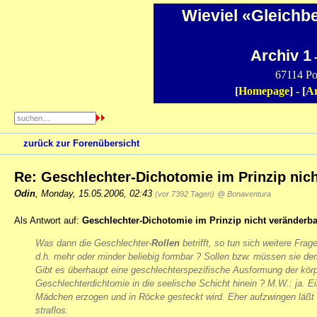
Wieviel «Gleichb
Archiv 1
-
67114 Po
[
Homepage
] - [
Ar
zurück zur Forenübersicht
Re: Geschlechter-Dichotomie im Prinzip nic
Odin
,
Monday, 15.05.2006, 02:43
(vor 7392 Tagen)
@ Bonaventura
Als Antwort auf:
Geschlechter-Dichotomie im Prinzip nicht veränderba
Was dann die Geschlechter-
Rollen
betrifft, so tun sich weitere Frag
d.h. mehr oder minder beliebig formbar ? Sollen bzw. müssen sie d
Gibt es überhaupt eine geschlechterspezifische Ausformung der kör
Geschlechterdichtomie in die seelische Schicht hinein ? M.W.: ja. 
Mädchen erzogen und in Röcke gesteckt wird. Eher aufzwingen läßt s
straflos.