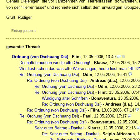
Genau! Diejenigen, die vor Jahrzehnten von "Herrenrassen" schwafelten, 
von der "Herrenrasse" und rechnete sich selbst dem unwürdigen Kroppze
Gruß, Rüdiger
Eintrag gesperrt
gesamter Thread:
Ordnung (von Dschuang Dsi)
-
Flint
,
12.05.2006, 13:49
Deshalb brauchen wir die alte Ordnung!
-
Klausz
,
12.05.2006, 15:
Wer liest schon das was alte Weise sagen, heute liest man "BIL
Re: Ordnung (von Dschuang Dsi)
-
Odin
,
12.05.2006, 16:41
Re: Ordnung (von Dschuang Dsi)
-
Andreas (d.a.)
,
12.05.2006
Re: Ordnung (von Dschuang Dsi)
-
Odin
,
12.05.2006, 23:
Re: Ordnung (von Dschuang Dsi)
-
Flint
,
13.05.2006, 07:4
Würdigung alter Schriften
-
Bonaventura
,
13.05.2006,
Re: Ordnung (von Dschuang Dsi)
-
Andreas (d.a.)
,
14
Re: Ordnung (von Dschuang Dsi)
-
Flint
,
13.05.2006, 07:14
Re: Ordnung (von Dschuang Dsi)
-
Paul
,
12.05.2006, 17:17
Re: Ordnung (von Dschuang Dsi)
-
Bonaventura
,
12.05.2006,
Sehr guter Beitrag - Danke!
-
Klausz
,
12.05.2006, 21:13
Re: Sehr guter Beitrag - Danke!
-
Scipio Africanus
,
1
Re: Sehr guter Beitrag - Danke!
-
susu
,
13.05.200