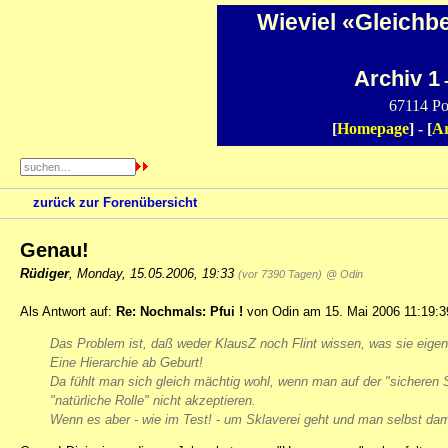
Wieviel «Gleichb
Archiv 1
-
67114 Po
[
Homepage
] - [
Ar
zurück zur Forenübersicht
Genau!
Rüdiger
,
Monday, 15.05.2006, 19:33
(vor 7390 Tagen)
@ Odin
Als Antwort auf:
Re: Nochmals: Pfui !
von Odin am 15. Mai 2006 11:19:3
Das Problem ist, daß weder KlausZ noch Flint wissen, was sie eigent
Eine Hierarchie ab Geburt!
Da fühlt man sich gleich mächtig wohl, wenn man auf der "sicheren S
"natürliche Rolle" nicht akzeptieren.
Wenn es aber - wie im Test! - um Sklaverei geht und man selbst dam