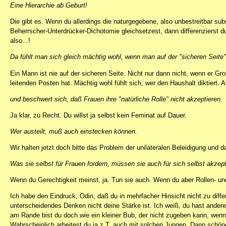
Eine Hierarchie ab Geburt!
Die gibt es. Wenn du allerdings die naturgegebene, also unbestreitbar sub
Beherrscher-Unterdrücker-Dichotomie gleichsetzest, dann differenzierst du
also...!
Da fühlt man sich gleich mächtig wohl, wenn man auf der "sicheren Seite" 
Ein Mann ist nie auf der sicheren Seite. Nicht nur dann nicht, wenn er G
leitenden Posten hat. Mächtig wohl fühlt sich, wer den Haushalt diktiert. 
und beschwert sich, daß Frauen ihre "natürliche Rolle" nicht akzeptieren.
Ja klar, zu Recht. Du willst ja selbst kein Feminat auf Dauer.
Wer austeilt, muß auch einstecken können.
Wir halten jetzt doch bitte das Problem der unilateralen Beleidigung und
Was sie selbst für Frauen fordern, müssen sie auch für sich selbst akzept
Wenn du Gerechtigkeit meinst, ja. Tun sie auch. Wenn du aber Rollen- un
Ich habe den Eindruck, Odin, daß du in mehrfacher Hinsicht nicht zu diff
unterscheidendes Denken nicht deine Stärke ist. Ich weiß, du hast ander
am Rande bist du doch wie ein kleiner Bub, der nicht zugeben kann, wenn
Wahrscheinlich arbeitest du ja z.T. auch mit solchen Jungen. Dann schö