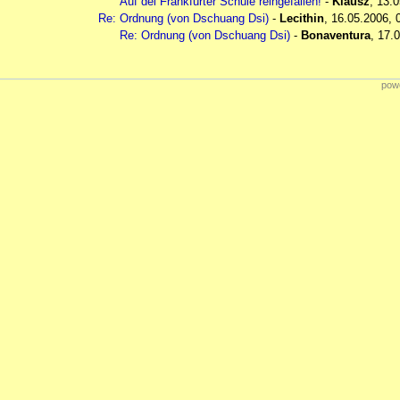
Auf dei Frankfurter Schule reingefallen!
-
Klausz
,
13.0
Re: Ordnung (von Dschuang Dsi)
-
Lecithin
,
16.05.2006, 
Re: Ordnung (von Dschuang Dsi)
-
Bonaventura
,
17.0
powe