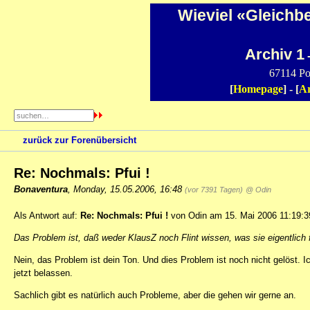
Wieviel «Gleichb
Archiv 1
-
67114 Po
[
Homepage
] - [
Ar
zurück zur Forenübersicht
Re: Nochmals: Pfui !
Bonaventura
,
Monday, 15.05.2006, 16:48
(vor 7391 Tagen)
@ Odin
Als Antwort auf:
Re: Nochmals: Pfui !
von Odin am 15. Mai 2006 11:19:3
Das Problem ist, daß weder KlausZ noch Flint wissen, was sie eigentlich 
Nein, das Problem ist dein Ton. Und dies Problem ist noch nicht gelöst. Ic
jetzt belassen.
Sachlich gibt es natürlich auch Probleme, aber die gehen wir gerne an.