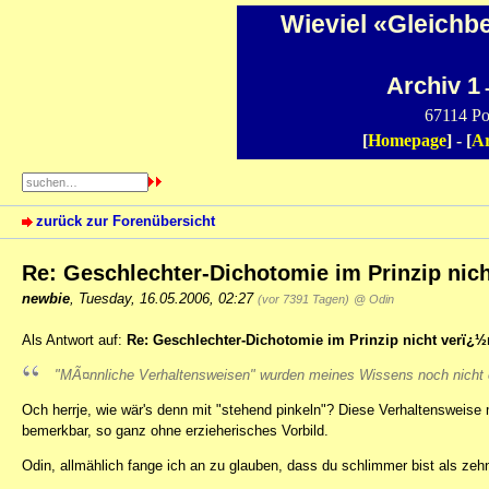
Wieviel «Gleichb
Archiv 1
-
67114 Po
[
Homepage
] - [
Ar
zurück zur Forenübersicht
Re: Geschlechter-Dichotomie im Prinzip nic
newbie
,
Tuesday, 16.05.2006, 02:27
(vor 7391 Tagen)
@ Odin
Als Antwort auf:
Re: Geschlechter-Dichotomie im Prinzip nicht verï¿
"MÃ¤nnliche Verhaltensweisen" wurden meines Wissens noch nicht 
Och herrje, wie wär's denn mit "stehend pinkeln"? Diese Verhaltensweis
bemerkbar, so ganz ohne erzieherisches Vorbild.
Odin, allmählich fange ich an zu glauben, dass du schlimmer bist als ze