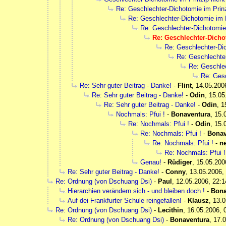
Re: Geschlechter-Dichotomie im Prinz
Re: Geschlechter-Dichotomie im P
Re: Geschlechter-Dichotomie 
Re: Geschlechter-Dicho
Re: Geschlechter-Dic
Re: Geschlechter
Re: Geschlec
Re: Gesc
Re: Sehr guter Beitrag - Danke!
-
Flint
,
14.05.200
Re: Sehr guter Beitrag - Danke!
-
Odin
,
15.05
Re: Sehr guter Beitrag - Danke!
-
Odin
,
1
Nochmals: Pfui !
-
Bonaventura
,
15.
Re: Nochmals: Pfui !
-
Odin
,
15.
Re: Nochmals: Pfui !
-
Bonav
Re: Nochmals: Pfui !
-
n
Re: Nochmals: Pfui 
Genau!
-
Rüdiger
,
15.05.200
Re: Sehr guter Beitrag - Danke!
-
Conny
,
13.05.2006,
Re: Ordnung (von Dschuang Dsi)
-
Paul
,
12.05.2006, 22:1
Hierarchien verändern sich - und bleiben doch !
-
Bona
Auf dei Frankfurter Schule reingefallen!
-
Klausz
,
13.0
Re: Ordnung (von Dschuang Dsi)
-
Lecithin
,
16.05.2006, 
Re: Ordnung (von Dschuang Dsi)
-
Bonaventura
,
17.0