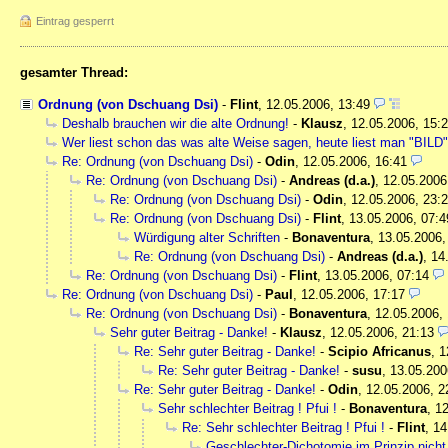
Eintrag gesperrt
gesamter Thread:
Ordnung (von Dschuang Dsi)
-
Flint
,
12.05.2006, 13:49
Deshalb brauchen wir die alte Ordnung!
-
Klausz
,
12.05.2006, 15:
Wer liest schon das was alte Weise sagen, heute liest man "BIL
Re: Ordnung (von Dschuang Dsi)
-
Odin
,
12.05.2006, 16:41
Re: Ordnung (von Dschuang Dsi)
-
Andreas (d.a.)
,
12.05.2006
Re: Ordnung (von Dschuang Dsi)
-
Odin
,
12.05.2006, 23:
Re: Ordnung (von Dschuang Dsi)
-
Flint
,
13.05.2006, 07:4
Würdigung alter Schriften
-
Bonaventura
,
13.05.2006,
Re: Ordnung (von Dschuang Dsi)
-
Andreas (d.a.)
,
14
Re: Ordnung (von Dschuang Dsi)
-
Flint
,
13.05.2006, 07:14
Re: Ordnung (von Dschuang Dsi)
-
Paul
,
12.05.2006, 17:17
Re: Ordnung (von Dschuang Dsi)
-
Bonaventura
,
12.05.2006,
Sehr guter Beitrag - Danke!
-
Klausz
,
12.05.2006, 21:13
Re: Sehr guter Beitrag - Danke!
-
Scipio Africanus
,
1
Re: Sehr guter Beitrag - Danke!
-
susu
,
13.05.200
Re: Sehr guter Beitrag - Danke!
-
Odin
,
12.05.2006, 2
Sehr schlechter Beitrag ! Pfui !
-
Bonaventura
,
12
Re: Sehr schlechter Beitrag ! Pfui !
-
Flint
,
14
Geschlechter-Dichotomie im Prinzip nicht