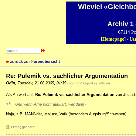
Wieviel «Gleichb
Archiv 1
-
67114 Po
[
Homepage
] - [
Ar
zurück zur Forenübersicht
Re: Polemik vs. sachlicher Argumentation
Odin
,
Tuesday, 21.06.2005, 01:35
(vor 7717 Tagen)
@ Jolanda
Als Antwort auf:
Re: Polemik vs. sachlicher Argumentation
von Jolanda
Und wenn Arne nicht aufklärt, wer dann?
Naja, z.B. MANNdat, Majuze, Vafk (besonders Augsburg/Schwaben)...
Eintrag gesperrt