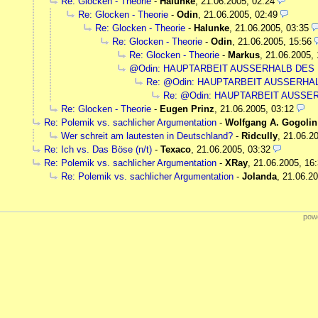
Re: Glocken - Theorie
-
Halunke
,
21.06.2005, 02:24
Re: Glocken - Theorie
-
Odin
,
21.06.2005, 02:49
Re: Glocken - Theorie
-
Halunke
,
21.06.2005, 03:35
Re: Glocken - Theorie
-
Odin
,
21.06.2005, 15:56
Re: Glocken - Theorie
-
Markus
,
21.06.2005, 
@Odin: HAUPTARBEIT AUSSERHALB DE
Re: @Odin: HAUPTARBEIT AUSSERH
Re: @Odin: HAUPTARBEIT AUSS
Re: Glocken - Theorie
-
Eugen Prinz
,
21.06.2005, 03:12
Re: Polemik vs. sachlicher Argumentation
-
Wolfgang A. Gogolin
Wer schreit am lautesten in Deutschland?
-
Ridcully
,
21.06.20
Re: Ich vs. Das Böse (n/t)
-
Texaco
,
21.06.2005, 03:32
Re: Polemik vs. sachlicher Argumentation
-
XRay
,
21.06.2005, 16
Re: Polemik vs. sachlicher Argumentation
-
Jolanda
,
21.06.20
powe