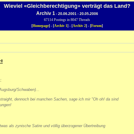
Wieviel «Gleichberechtigung» verträgt das Land?
Archiv 1
- 20.06.2001 - 20.05.2006
67114 Postings in 8047 Threads
[
Homepage
] - [
Archiv 1
] - [
Archiv 2
] - [
Forum
]
t!
:
Augsburg/Schwaben)...
 straight, dennoch bei manchen Sachen, sage ich mir "Oh oh! da sind
dungen!
was als zynische Satire und völlig überzogener Übertreibung