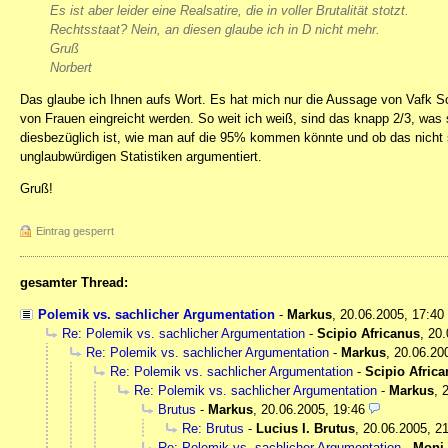
Es ist aber leider eine Realsatire, die in voller Brutalität stotzt.
Rechtsstaat? Nein, an diesen glaube ich in D nicht mehr.
Gruß
Norbert
Das glaube ich Ihnen aufs Wort. Es hat mich nur die Aussage von Vafk Sc
von Frauen eingreicht werden. So weit ich weiß, sind das knapp 2/3, was
diesbezüglich ist, wie man auf die 95% kommen könnte und ob das nicht
unglaubwürdigen Statistiken argumentiert.
Gruß!
Eintrag gesperrt
gesamter Thread:
Polemik vs. sachlicher Argumentation
-
Markus
,
20.06.2005, 17:40
Re: Polemik vs. sachlicher Argumentation
-
Scipio Africanus
,
20.
Re: Polemik vs. sachlicher Argumentation
-
Markus
,
20.06.20
Re: Polemik vs. sachlicher Argumentation
-
Scipio Afric
Re: Polemik vs. sachlicher Argumentation
-
Markus
,
Brutus
-
Markus
,
20.06.2005, 19:46
Re: Brutus
-
Lucius I. Brutus
,
20.06.2005, 2
Re: Polemik vs. sachlicher Argumentation
-
Moni