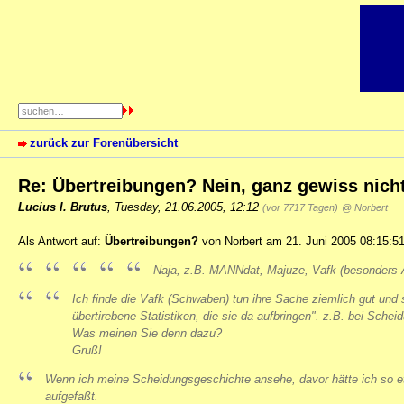
zurück zur Forenübersicht
Re: Übertreibungen? Nein, ganz gewiss nich
Lucius I. Brutus
,
Tuesday, 21.06.2005, 12:12
(vor 7717 Tagen)
@ Norbert
Als Antwort auf:
Übertreibungen?
von Norbert am 21. Juni 2005 08:15:51
Naja, z.B. MANNdat, Majuze, Vafk (besonders 
Ich finde die Vafk (Schwaben) tun ihre Sache ziemlich gut und
übertirebene Statistiken, die sie da aufbringen". z.B. bei Schei
Was meinen Sie denn dazu?
Gruß!
Wenn ich meine Scheidungsgeschichte ansehe, davor hätte ich so et
aufgefaßt.