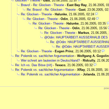
Glocken - Theorie
-
Gast
,
20.06.2005, 22:57
Bravo! - Re: Glocken - Theorie
-
East Bay Ray
,
21.06.2005, 0
Re: Bravo! - Re: Glocken - Theorie
-
Gast
,
23.06.2005, 02
Re: Glocken - Theorie
-
Halunke
,
21.06.2005, 02:24
Re: Glocken - Theorie
-
Odin
,
21.06.2005, 02:49
Re: Glocken - Theorie
-
Halunke
,
21.06.2005, 03:35
Re: Glocken - Theorie
-
Odin
,
21.06.2005, 15:56
Re: Glocken - Theorie
-
Markus
,
21.06.2005, 
@Odin: HAUPTARBEIT AUSSERHALB DE
Re: @Odin: HAUPTARBEIT AUSSERH
Re: @Odin: HAUPTARBEIT AUSS
Re: Glocken - Theorie
-
Eugen Prinz
,
21.06.2005, 03:12
Re: Polemik vs. sachlicher Argumentation
-
Wolfgang A. Gogolin
Wer schreit am lautesten in Deutschland?
-
Ridcully
,
21.06.20
Re: Ich vs. Das Böse (n/t)
-
Texaco
,
21.06.2005, 03:32
Re: Polemik vs. sachlicher Argumentation
-
XRay
,
21.06.2005, 16
Re: Polemik vs. sachlicher Argumentation
-
Jolanda
,
21.06.20
powe