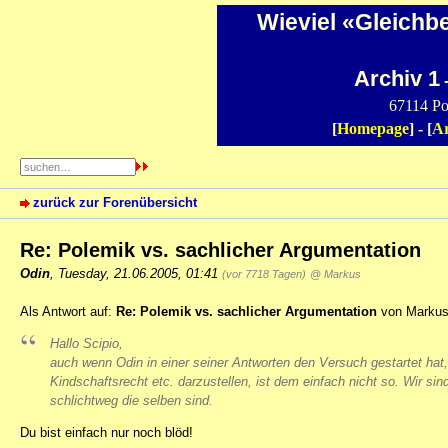
Wieviel «Gleichb
Archiv 1
-
67114 Po
[
Homepage
] - [
Ar
zurück zur Forenübersicht
Re: Polemik vs. sachlicher Argumentation
Odin
,
Tuesday, 21.06.2005, 01:41
(vor 7718 Tagen)
@ Markus
Als Antwort auf:
Re: Polemik vs. sachlicher Argumentation
von Markus 
Hallo Scipio,
auch wenn Odin in einer seiner Antworten den Versuch gestartet hat,
Kindschaftsrecht etc. darzustellen, ist dem einfach nicht so. Wir sind
schlichtweg die selben sind.
Du bist einfach nur noch blöd!