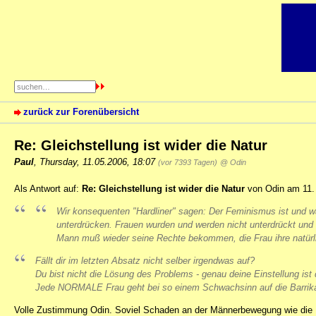
zurück zur Forenübersicht
Re: Gleichstellung ist wider die Natur
Paul
,
Thursday, 11.05.2006, 18:07
(vor 7393 Tagen)
@ Odin
Als Antwort auf:
Re: Gleichstellung ist wider die Natur
von Odin am 11. 
Wir konsequenten "Hardliner" sagen: Der Feminismus ist und w
unterdrücken. Frauen wurden und werden nicht unterdrückt und
Mann muß wieder seine Rechte bekommen, die Frau ihre natürli
Fällt dir im letzten Absatz nicht selber irgendwas auf?
Du bist nicht die Lösung des Problems - genau deine Einstellung i
Jede NORMALE Frau geht bei so einem Schwachsinn auf die Barrik
Volle Zustimmung Odin. Soviel Schaden an der Männerbewegung wie die Irr