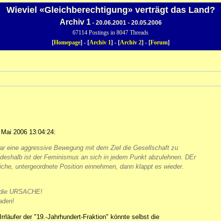
Wieviel «Gleichberechtigung» verträgt das Land?
Archiv 1
- 20.06.2001 - 20.05.2006
67114 Postings in 8047 Threads
[
Homepage
] - [
Archiv 1
] - [
Archiv 2
] - [
Forum
]
Mai 2006 13:04:24:
ar eine aggressive Bewegung mit dem Ziel die Gesellschaft zu
 deshalb ist der Feminismus an sich in jedem Punkt abzulehnen. DEr
che, untergeordnete Position einnehmen, dann klappt es wieder.
st die URSACHE!
aden!
läufer der "19.-Jahrhundert-Fraktion" könnte selbst die