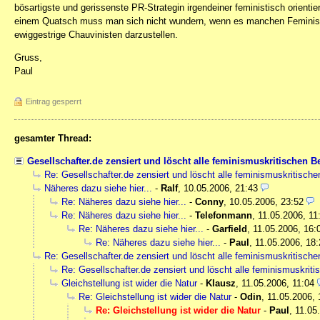
bösartigste und gerissenste PR-Strategin irgendeiner feministisch orientier
einem Quatsch muss man sich nicht wundern, wenn es manchen Feministinne
ewiggestrige Chauvinisten darzustellen.
Gruss,
Paul
Eintrag gesperrt
gesamter Thread:
Gesellschafter.de zensiert und löscht alle feminismuskritischen Be
Re: Gesellschafter.de zensiert und löscht alle feminismuskritische
Näheres dazu siehe hier...
-
Ralf
,
10.05.2006, 21:43
Re: Näheres dazu siehe hier...
-
Conny
,
10.05.2006, 23:52
Re: Näheres dazu siehe hier...
-
Telefonmann
,
11.05.2006, 11
Re: Näheres dazu siehe hier...
-
Garfield
,
11.05.2006, 16:
Re: Näheres dazu siehe hier...
-
Paul
,
11.05.2006, 18:
Re: Gesellschafter.de zensiert und löscht alle feminismuskritische
Re: Gesellschafter.de zensiert und löscht alle feminismuskriti
Gleichstellung ist wider die Natur
-
Klausz
,
11.05.2006, 11:04
Re: Gleichstellung ist wider die Natur
-
Odin
,
11.05.2006, 
Re: Gleichstellung ist wider die Natur
-
Paul
,
11.05