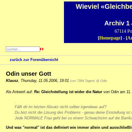
Wieviel «Gleichb
Archiv 1
-
67114 Po
[
Homepage
] - [
Ar
zurück zur Forenübersicht
Odin unser Gott
Klausz
,
Thursday, 11.05.2006, 19:01
(vor 7394 Tagen)
@ Odin
Als Antwort auf:
Re: Gleichstellung ist wider die Natur
von Odin am 11. 
.
Fällt dir im letzten Absatz nicht selber irgendwas auf?
Du bist nicht die Lösung des Problems - genau deine Einstellung i
Jede NORMALE Frau geht bei so einem Schwachsinn auf die Barrik
Und was "normal" ist das definiert wie immer allein und ausschließl