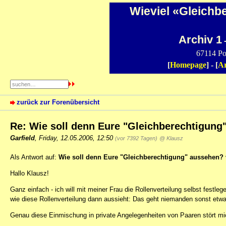
Wieviel «Gleichb
Archiv 1
-
67114 Po
[
Homepage
] - [
Ar
zurück zur Forenübersicht
Re: Wie soll denn Eure "Gleichberechtigung
Garfield
,
Friday, 12.05.2006, 12:50
(vor 7392 Tagen)
@ Klausz
Als Antwort auf:
Wie soll denn Eure "Gleichberechtigung" aussehen?
Hallo Klausz!
Ganz einfach - ich will mit meiner Frau die Rollenverteilung selbst fest
wie diese Rollenverteilung dann aussieht: Das geht niemanden sonst etwa
Genau diese Einmischung in private Angelegenheiten von Paaren stört m