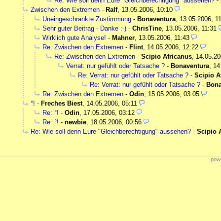
Re: Wie soll denn Eure "Gleichberechtigung" aussehen?
-
Zwischen den Extremen
-
Ralf
,
13.05.2006, 10:10
Uneingeschränkte Zustimmung
-
Bonaventura
,
13.05.2006, 1
Sehr guter Beitrag - Danke :-)
-
ChrisTine
,
13.05.2006, 11:31
Wirklich gute Analyse!
-
Mahner
,
13.05.2006, 11:43
Re: Zwischen den Extremen
-
Flint
,
14.05.2006, 12:22
Re: Zwischen den Extremen
-
Scipio Africanus
,
14.05.20
Verrat: nur gefühlt oder Tatsache ?
-
Bonaventura
,
14
Re: Verrat: nur gefühlt oder Tatsache ?
-
Scipio A
Re: Verrat: nur gefühlt oder Tatsache ?
-
Bona
Re: Zwischen den Extremen
-
Odin
,
15.05.2006, 03:05
°!
-
Freches Biest
,
14.05.2006, 05:11
Re: °!
-
Odin
,
17.05.2006, 03:12
Re: °!
-
newbie
,
18.05.2006, 00:56
Re: Wie soll denn Eure "Gleichberechtigung" aussehen?
-
Scipio 
powe