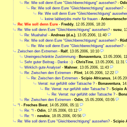
Re: Wie soll denn Eure "Gleichberechtigung" aussehen?
-
Odi
Re: Wie soll denn Eure "Gleichberechtigung" aussehen?
-
Re: Wie soll denn Eure "Gleichberechtigung" aussehe
keine labberjobs mehr für frauen
-
Antwortenschr
Re: Wie soll denn Eure
-
Freddy
,
12.05.2006, 18:20
Re: Wie soll denn Eure "Gleichberechtigung" aussehen?
-
susu
,
1
Re: Muahaha!
-
Andreas (d.a.)
,
13.05.2006, 11:40
Re: Wie soll denn Eure "Gleichberechtigung" aussehen?
-
Rüd
Re: Wie soll denn Eure "Gleichberechtigung" aussehen?
-
Zwischen den Extremen
-
Ralf
,
13.05.2006, 10:10
Uneingeschränkte Zustimmung
-
Bonaventura
,
13.05.2006, 1
Sehr guter Beitrag - Danke :-)
-
ChrisTine
,
13.05.2006, 11:31
Wirklich gute Analyse!
-
Mahner
,
13.05.2006, 11:43
Re: Zwischen den Extremen
-
Flint
,
14.05.2006, 12:22
Re: Zwischen den Extremen
-
Scipio Africanus
,
14.05.20
Verrat: nur gefühlt oder Tatsache ?
-
Bonaventura
,
14
Re: Verrat: nur gefühlt oder Tatsache ?
-
Scipio A
Re: Verrat: nur gefühlt oder Tatsache ?
-
Bona
Re: Zwischen den Extremen
-
Odin
,
15.05.2006, 03:05
°!
-
Freches Biest
,
14.05.2006, 05:11
Re: °!
-
Odin
,
17.05.2006, 03:12
Re: °!
-
newbie
,
18.05.2006, 00:56
Re: Wie soll denn Eure "Gleichberechtigung" aussehen?
-
Scipio 