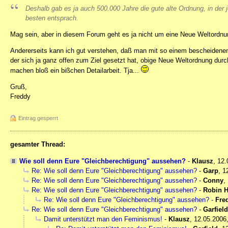
Deshalb gab es ja auch 500.000 Jahre die gute alte Ordnung, in der
besten entsprach.
Mag sein, aber in diesem Forum geht es ja nicht um eine Neue Weltordnun
Andererseits kann ich gut verstehen, daß man mit so einem bescheiden
der sich ja ganz offen zum Ziel gesetzt hat, obige Neue Weltordnung du
machen bloß ein bißchen Detailarbeit. Tja...
Gruß,
Freddy
Eintrag gesperrt
gesamter Thread:
Wie soll denn Eure "Gleichberechtigung" aussehen?
-
Klausz
,
12.
Re: Wie soll denn Eure "Gleichberechtigung" aussehen?
-
Garp
,
1
Re: Wie soll denn Eure "Gleichberechtigung" aussehen?
-
Conny
,
Re: Wie soll denn Eure "Gleichberechtigung" aussehen?
-
Robin 
Re: Wie soll denn Eure "Gleichberechtigung" aussehen?
-
Fre
Re: Wie soll denn Eure "Gleichberechtigung" aussehen?
-
Garfield
Damit unterstützt man den Feminismus!
-
Klausz
,
12.05.2006