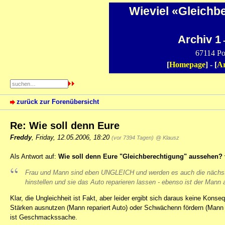
Wieviel «Gleichb
Archiv 1
-
67114 Po
[
Homepage
] - [
Ar
zurück zur Forenübersicht
Re: Wie soll denn Eure
Freddy
,
Friday, 12.05.2006, 18:20
(vor 7394 Tagen)
@ Klausz
Als Antwort auf:
Wie soll denn Eure "Gleichberechtigung" aussehen?
Frau und Mann sind eben UNGLEICH und werden es auch die nächste
hinstellen und sie das Auto reparieren lassen - ebenso ist der Mann
Klar, die Ungleichheit ist Fakt, aber leider ergibt sich daraus keine Ko
Stärken ausnutzen (Mann repariert Auto) oder Schwächenn fördern (Mann
ist Geschmackssache.