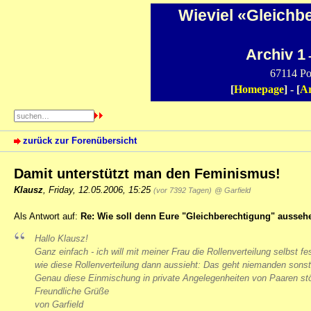
Wieviel «Gleichb
Archiv 1
-
67114 Po
[
Homepage
] - [
Ar
zurück zur Forenübersicht
Damit unterstützt man den Feminismus!
Klausz
,
Friday, 12.05.2006, 15:25
(vor 7392 Tagen)
@ Garfield
Als Antwort auf:
Re: Wie soll denn Eure "Gleichberechtigung" ausseh
Hallo Klausz!
Ganz einfach - ich will mit meiner Frau die Rollenverteilung selbst
wie diese Rollenverteilung dann aussieht: Das geht niemanden sonst
Genau diese Einmischung in private Angelegenheiten von Paaren st
Freundliche Grüße
von Garfield