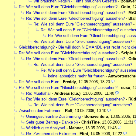
Wir brauchen Regeln - Fems brauchen Gesetze
-
Bonaven
Re: Wie soll denn Eure "Gleichberechtigung" aussehen?
-
Odin
,
1
Re: Wie soll denn Eure "Gleichberechtigung" aussehen?
-
MrG
Re: Wie soll denn Eure "Gleichberechtigung" aussehen?
-
Bla'
Re: Wie soll denn Eure "Gleichberechtigung" aussehen?
-
Re: Wie soll denn Eure "Gleichberechtigung" aussehe
Re: Wie soll denn Eure "Gleichberechtigung" aus
Re: Wie soll denn Eure "Gleichberechtigung" aussehen?
-
Gleichberechtigung? - Die will doch NIEMAND!, erst recht nicht di
Re: Wie soll denn Eure "Gleichberechtigung" aussehen?
-
Scipio 
Re: Wie soll denn Eure "Gleichberechtigung" aussehen?
-
Odi
Re: Wie soll denn Eure "Gleichberechtigung" aussehen?
-
Re: Wie soll denn Eure "Gleichberechtigung" aussehe
keine labberjobs mehr für frauen
-
Antwortenschr
Re: Wie soll denn Eure
-
Freddy
,
12.05.2006, 18:20
Re: Wie soll denn Eure "Gleichberechtigung" aussehen?
-
susu
,
1
Re: Muahaha!
-
Andreas (d.a.)
,
13.05.2006, 11:40
Re: Wie soll denn Eure "Gleichberechtigung" aussehen?
-
Rüd
Re: Wie soll denn Eure "Gleichberechtigung" aussehen?
-
Zwischen den Extremen
-
Ralf
,
13.05.2006, 10:10
Uneingeschränkte Zustimmung
-
Bonaventura
,
13.05.2006, 1
Sehr guter Beitrag - Danke :-)
-
ChrisTine
,
13.05.2006, 11:31
Wirklich gute Analyse!
-
Mahner
,
13.05.2006, 11:43
Re: Zwischen den Extremen
-
Flint
,
14.05.2006, 12:22