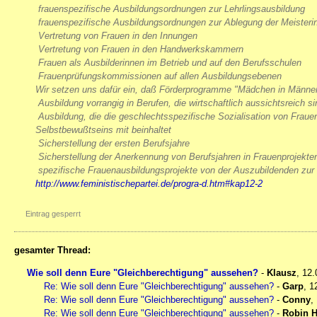
 frauenspezifische Ausbildungsordnungen zur Lehrlingsausbildung
 frauenspezifische Ausbildungsordnungen zur Ablegung der Meisteri
 Vertretung von Frauen in den Innungen
 Vertretung von Frauen in den Handwerkskammern
 Frauen als Ausbilderinnen im Betrieb und auf den Berufsschulen
 Frauenprüfungskommissionen auf allen Ausbildungsebenen
Wir setzen uns dafür ein, daß Förderprogramme "Mädchen in Männerb
 Ausbildung vorrangig in Berufen, die wirtschaftlich aussichtsreich si
 Ausbildung, die die geschlechtsspezifische Sozialisation von Frau
Selbstbewußtseins mit beinhaltet
 Sicherstellung der ersten Berufsjahre
 Sicherstellung der Anerkennung von Berufsjahren in Frauenprojekte
 spezifische Frauenausbildungsprojekte von der Auszubildenden zur 
http://www.feministischepartei.de/progra-d.htm#kap12-2
Eintrag gesperrt
gesamter Thread:
Wie soll denn Eure "Gleichberechtigung" aussehen?
-
Klausz
,
12.
Re: Wie soll denn Eure "Gleichberechtigung" aussehen?
-
Garp
,
1
Re: Wie soll denn Eure "Gleichberechtigung" aussehen?
-
Conny
,
Re: Wie soll denn Eure "Gleichberechtigung" aussehen?
-
Robin 