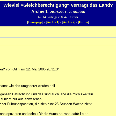
Wieviel «Gleichberechtigung» verträgt das Land?
Archiv 1
- 20.06.2001 - 20.05.2006
67114 Postings in 8047 Threads
[
Homepage
] - [
Archiv 1
] - [
Archiv 2
] - [
Forum
]
en?
von Odin am 12. Mai 2006 20:31:34:
spannt wie das umgesetzt werden soll.
r ganzen Betrachtung und das sind auch jene die mich zweifeln
al nicht nur aus abwaschen.
lcher Führungsposition, die sich eine 25 Stunden Woche nicht
ahn spazieren und schau Dir die Autos an, was dafür Leute