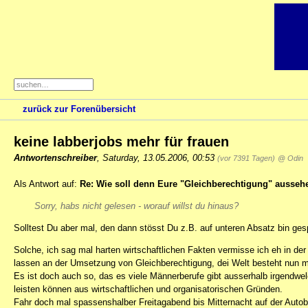
zurück zur Forenübersicht
keine labberjobs mehr für frauen
Antwortenschreiber
,
Saturday, 13.05.2006, 00:53
(vor 7391 Tagen)
@ Odin
Als Antwort auf:
Re: Wie soll denn Eure "Gleichberechtigung" ausseh
Sorry, habs nicht gelesen - worauf willst du hinaus?
Solltest Du aber mal, den dann stösst Du z.B. auf unteren Absatz bin ge
Solche, ich sag mal harten wirtschaftlichen Fakten vermisse ich eh in de
lassen an der Umsetzung von Gleichberechtigung, dei Welt besteht nun m
Es ist doch auch so, das es viele Männerberufe gibt ausserhalb irgendwe
leisten können aus wirtschaftlichen und organisatorischen Gründen.
Fahr doch mal spassenshalber Freitagabend bis Mitternacht auf der Autob