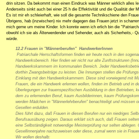
drin sitzen. Da bekommt man einen Eindruck was Männer wirklich alles le
Anderseits sinkt auch bei einer 25 h die Effektivität und die Qualität der 
Es ist mir eh schleierhaft, wie soll die gesamte Technikschiene den Fraue
Übrigens, hab (inzwischen) nix mehr dagegen das Frauen jetzt in scharre
mich gerne um meine Kinder. Ich konnte wenn ich erlich bin die "Patriarc
obwohl ich sie als Älterwerdender und Sehender, auch als Sicherheits,- Q
würde.
12.2 Frauen in "Männerberufen"  HandwerkerInnen
 Patriarchale Herrschaftsformen finden wir heute noch in den soge
Handwerksbereich. Hier finden wir nicht nur alte Zunftstrukturen (In
Handwerkskammern im kommunalen Bereich. Jeder Handwerksbetrie
dorthin Zwangsbeiträge zu leisten. Die Innungen stellen die Prüfu
Einklang mit den Handwerkskammern. Diese sind vorwiegend mit Mä
Frauen, die ein Handwerk erlernen wollen, finden im Betrieb und in
Überlegungen zur frauenspezifischen Ausbildung in den Betrieben, k
dem zu erlernenden Beruf, kaum Ausbilderinnen, kaum Prüfungskomm
werden Mädchen in "Männerlehrberufen" benachteiligt und müssen o
Gesellen erdulden.
Dies führt dazu, daß Frauen in diesen Berufen nur ein niedriges Se
Berufsausübung zeigen. Daraus erklärt sich auch, daß Frauen selten d
eine Selbständigkeit notwendige Meisterprüfung nur selten ablegen. O
Gesellinnenjahre nachzuweisen oder diese, zumal wenn sie in Frauen
Wir wollen deshalb: