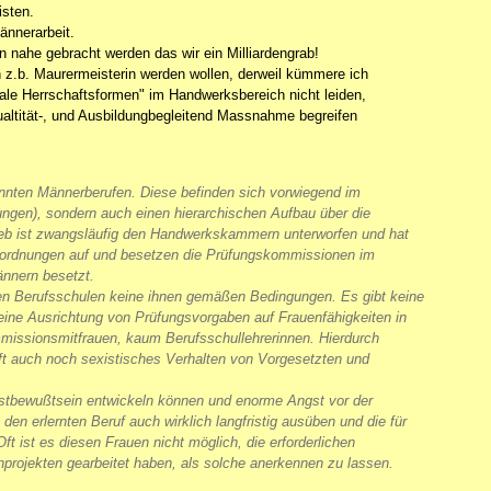
isten.
Männerarbeit.
n nahe gebracht werden das wir ein Milliardengrab!
n z.b. Maurermeisterin werden wollen, derweil kümmere ich
hale Herrschaftsformen" im Handwerksbereich nicht leiden,
ualtität-, und Ausbildungbegleitend Massnahme begreifen
nannten Männerberufen. Diese befinden sich vorwiegend im
nungen), sondern auch einen hierarchischen Aufbau über die
b ist zwangsläufig den Handwerkskammern unterworfen und hat
ngsordnungen auf und besetzen die Prüfungskommissionen im
nnern besetzt.
 den Berufsschulen keine ihnen gemäßen Bedingungen. Es gibt keine
eine Ausrichtung von Prüfungsvorgaben auf Frauenfähigkeiten in
issionsmitfrauen, kaum Berufsschullehrerinnen. Hierdurch
ft auch noch sexistisches Verhalten von Vorgesetzten und
lbstbewußtsein entwickeln können und enorme Angst vor der
en erlernten Beruf auch wirklich langfristig ausüben und die für
ft ist es diesen Frauen nicht möglich, die erforderlichen
projekten gearbeitet haben, als solche anerkennen zu lassen.