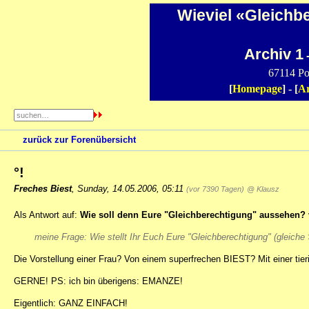
Wieviel «Gleichb
Archiv 1
-
67114 Po
[
Homepage
] - [
Ar
zurück zur Forenübersicht
°!
Freches Biest
,
Sunday, 14.05.2006, 05:11
(vor 7390 Tagen)
@ Klausz
Als Antwort auf:
Wie soll denn Eure "Gleichberechtigung" aussehen?
meine Frage: Wie stellt Ihr Euch Eure "Gleichberechtigung" (gleiche
Die Vorstellung einer Frau? Von einem superfrechen BIEST? Mit einer t
GERNE! PS: ich bin überigens: EMANZE!
Eigentlich: GANZ EINFACH!