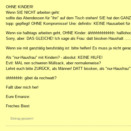
OHNE KINDER!
Wenn SIE NICHT arbeiten geht:
sollte das Abendessen für "ihn" auf dem Tisch stehen! SIE hat den GAN
topp: gepflegt! OHNE Kompromisse! Une: definitiv: KEINE Hausarbeit für 
Wenn sie halbtags arbeiten geht, OHNE Kinder: ähhhhhhhhhhhh: hallloho
Sorry, aber: DAS GLEICHE! Ich sage als Frau: datt bissken Haushalt .....
Wenn sie mit ganztätig berufstätig ist: bitte helfen! Es muss ja nicht ger
Als "nur-Hausfrau" mit Kindern? - absolut: KEINE HILFE!
Evtl: MAL nen schweren Müllsack, aber normalerweise?
Lehnt euch bitte ZURÜCK, als Männer! DATT bissken, als "nur-Hausfrau"? 
öhhhhhhh: gibet da nochwatt?
Fallt über mich her!
Eure Emanze:
Freches Biest
Eintrag gesperrt