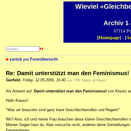
Wieviel «Gleichb
Archiv 1
-
67114 Po
[
Homepage
] - [
Ar
zurück zur Forenübersicht
Re: Damit unterstützt man den Feminismus!
Garfield
,
Friday, 12.05.2006, 16:40
(vor 7395 Tagen)
@ Klausz
Als Antwort auf:
Damit unterstützt man den Feminismus!
von Klausz am
Hallo Klausz!
"Was wir braucehn sind ganz klare Geschlechterrollen und Regeln!"
Wir? Also, ich und meine Frau brauchen diese klaren Geschlechterrollen n
Meinen Segen hast du. Aber versuche nicht, anderen deine Vorstellungen 
Feministinnen.