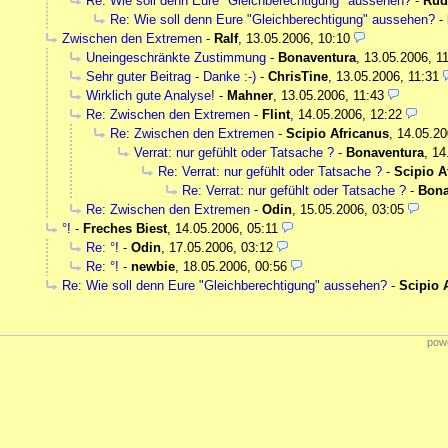
Re: Wie soll denn Eure "Gleichberechtigung" aussehen?
-
Rüd
Re: Wie soll denn Eure "Gleichberechtigung" aussehen?
-
Zwischen den Extremen
-
Ralf
,
13.05.2006, 10:10
Uneingeschränkte Zustimmung
-
Bonaventura
,
13.05.2006, 1
Sehr guter Beitrag - Danke :-)
-
ChrisTine
,
13.05.2006, 11:31
Wirklich gute Analyse!
-
Mahner
,
13.05.2006, 11:43
Re: Zwischen den Extremen
-
Flint
,
14.05.2006, 12:22
Re: Zwischen den Extremen
-
Scipio Africanus
,
14.05.20
Verrat: nur gefühlt oder Tatsache ?
-
Bonaventura
,
14
Re: Verrat: nur gefühlt oder Tatsache ?
-
Scipio A
Re: Verrat: nur gefühlt oder Tatsache ?
-
Bona
Re: Zwischen den Extremen
-
Odin
,
15.05.2006, 03:05
°!
-
Freches Biest
,
14.05.2006, 05:11
Re: °!
-
Odin
,
17.05.2006, 03:12
Re: °!
-
newbie
,
18.05.2006, 00:56
Re: Wie soll denn Eure "Gleichberechtigung" aussehen?
-
Scipio 
powe