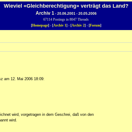
Wieviel «Gleichberechtigung» verträgt das Land?
Archiv 1
- 20.06.2001 - 20.05.2006
67114 Postings in 8047 Threads
[
Homepage
] - [
Archiv 1
] - [
Archiv 2
] - [
Forum
]
z am 12. Mai 2006 18:09:
zeichnet wird, vorgetragen in dem Geschrei, daß von den
annt wird.