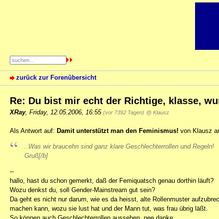
zurück zur Forenübersicht
Re: Du bist mir echt der Richtige, klasse, w
XRay
,
Friday, 12.05.2006, 16:55
(vor 7392 Tagen)
@ Klausz
Als Antwort auf:
Damit unterstützt man den Feminismus!
von Klausz am
..Was wir braucehn sind ganz klare Geschlechterrollen und Regeln!
Gruß[/b]
--
hallo, hast du schon gemerkt, daß der Femiquatsch genau dorthin läuft?
Wozu denkst du, soll Gender-Mainstream gut sein?
Da geht es nicht nur darum, wie es da heisst, alte Rollenmuster aufzubr
machen kann, wozu sie lust hat und der Mann tut, was frau übrig läßt.
So können auch Geschlechterrollen aussehen, nee danke.