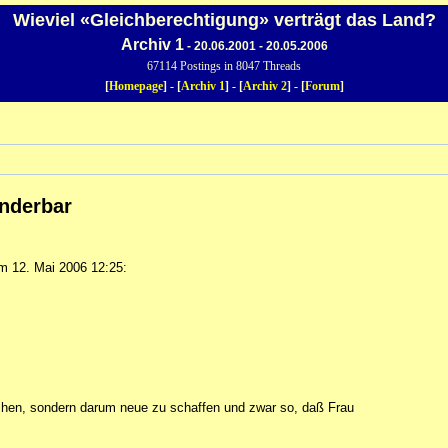
Wieviel «Gleichberechtigung» verträgt das Land?
Archiv 1
- 20.06.2001 - 20.05.2006
67114 Postings in 8047 Threads
[
Homepage
] - [
Archiv 1
] - [
Archiv 2
] - [
Forum
]
underbar
 12. Mai 2006 12:25:
echen, sondern darum neue zu schaffen und zwar so, daß Frau