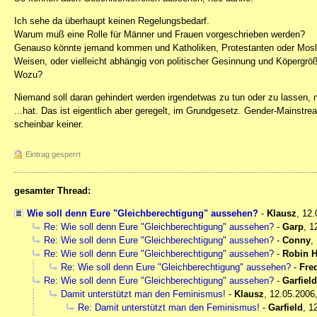
Ich sehe da überhaupt keinen Regelungsbedarf.
Warum muß eine Rolle für Männer und Frauen vorgeschrieben werden?
Genauso könnte jemand kommen und Katholiken, Protestanten oder Moslem
Weisen, oder vielleicht abhängig von politischer Gesinnung und Köpergröße
Wozu?
Niemand soll daran gehindert werden irgendetwas zu tun oder zu lassen, n
...hat. Das ist eigentlich aber geregelt, im Grundgesetz. Gender-Mainstr
scheinbar keiner.
Eintrag gesperrt
gesamter Thread:
Wie soll denn Eure "Gleichberechtigung" aussehen?
-
Klausz
,
12.
Re: Wie soll denn Eure "Gleichberechtigung" aussehen?
-
Garp
,
1
Re: Wie soll denn Eure "Gleichberechtigung" aussehen?
-
Conny
,
Re: Wie soll denn Eure "Gleichberechtigung" aussehen?
-
Robin 
Re: Wie soll denn Eure "Gleichberechtigung" aussehen?
-
Fre
Re: Wie soll denn Eure "Gleichberechtigung" aussehen?
-
Garfield
Damit unterstützt man den Feminismus!
-
Klausz
,
12.05.2006
Re: Damit unterstützt man den Feminismus!
-
Garfield
,
1