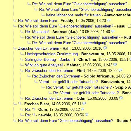
Re: Wie soll denn Eure "Gleichberechtigung" aussehen?
-
Re: Wie soll denn Eure "Gleichberechtigung" aussehe
keine labberjobs mehr für frauen
-
Antwortenschr
Re: Wie soll denn Eure
-
Freddy
,
12.05.2006, 18:20
Re: Wie soll denn Eure "Gleichberechtigung" aussehen?
-
susu
,
1
Re: Muahaha!
-
Andreas (d.a.)
,
13.05.2006, 11:40
Re: Wie soll denn Eure "Gleichberechtigung" aussehen?
-
Rüd
Re: Wie soll denn Eure "Gleichberechtigung" aussehen?
-
Zwischen den Extremen
-
Ralf
,
13.05.2006, 10:10
Uneingeschränkte Zustimmung
-
Bonaventura
,
13.05.2006, 1
Sehr guter Beitrag - Danke :-)
-
ChrisTine
,
13.05.2006, 11:31
Wirklich gute Analyse!
-
Mahner
,
13.05.2006, 11:43
Re: Zwischen den Extremen
-
Flint
,
14.05.2006, 12:22
Re: Zwischen den Extremen
-
Scipio Africanus
,
14.05.20
Verrat: nur gefühlt oder Tatsache ?
-
Bonaventura
,
14
Re: Verrat: nur gefühlt oder Tatsache ?
-
Scipio A
Re: Verrat: nur gefühlt oder Tatsache ?
-
Bona
Re: Zwischen den Extremen
-
Odin
,
15.05.2006, 03:05
°!
-
Freches Biest
,
14.05.2006, 05:11
Re: °!
-
Odin
,
17.05.2006, 03:12
Re: °!
-
newbie
,
18.05.2006, 00:56
Re: Wie soll denn Eure "Gleichberechtigung" aussehen?
-
Scipio 