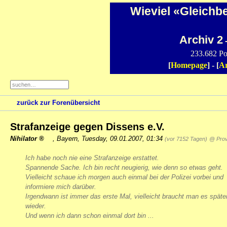
Wieviel «Gleichb
Archiv 2
-
233.682 Po
[
Homepage
] - [
Ar
zurück zur Forenübersicht
Strafanzeige gegen Dissens e.V.
Nihilator
,
Bayern
,
Tuesday, 09.01.2007, 01:34
(vor 7152 Tagen)
@ Prov
Ich habe noch nie eine Strafanzeige erstattet.
Spannende Sache. Ich bin recht neugierig, wie denn so etwas geht.
Vielleicht schaue ich morgen auch einmal bei der Polizei vorbei und
informiere mich darüber.
Irgendwann ist immer das erste Mal, vielleicht braucht man es späte
wieder.
Und wenn ich dann schon einmal dort bin ...