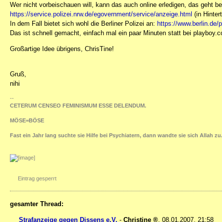
Wer nicht vorbeischauen will, kann das auch online erledigen, das geht be
https://service.polizei.nrw.de/egovernment/service/anzeige.html
(in Hinter
In dem Fall bietet sich wohl die Berliner Polizei an:
https://www.berlin.de/p
Das ist schnell gemacht, einfach mal ein paar Minuten statt bei playboy.
Großartige Idee übrigens, ChrisTine!
Gruß,
nihi
--
CETERUM CENSEO FEMINISMUM ESSE DELENDUM.
MÖSE=BÖSE
Fast ein Jahr lang suchte sie Hilfe bei Psychiatern, dann wandte sie sich Allah zu
Eintrag gesperrt
gesamter Thread:
Strafanzeige gegen Dissens e.V.
-
Christine
,
08.01.2007, 21:58