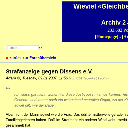
Wieviel «Gleichb
Archiv 2
-
233.682 Po
[
Homepage
] - [
Ar
zurück zur Forenübersicht
Strafanzeige gegen Dissens e.V.
Adam
,
Tuesday, 09.01.2007, 11:56
(vor 7151 Tagen)
@ Lecithin
Ich weiss gar nicht, woher hier diese Justizpessimismus kommt. Ric
Gerichte sind immer noch ein weitgehend neutrales Organ, wo der K
soviel gilt, wie der Bauer.
Aber nicht der Mann soviel wie die Frau. Das dürfte mittlerweile gerade h
Familiengerichten haben. Daß im Strafrecht ein anderer Wind weht, merkt
gesammelt hat.