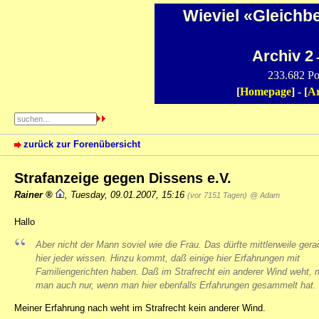
Wieviel «Gleichb
Archiv 2
-
233.682 Po
[
Homepage
] - [
Ar
zurück zur Forenübersicht
Strafanzeige gegen Dissens e.V.
Rainer
,
Tuesday, 09.01.2007, 15:16
(vor 7151 Tagen)
@ Adam
Hallo
Aber nicht der Mann soviel wie die Frau. Das dürfte mittlerweile gera
hier jeder wissen. Hinzu kommt, daß einige hier Erfahrungen mit
Familiengerichten haben. Daß im Strafrecht ein anderer Wind weht, 
man auch nur, wenn man hier ebenfalls Erfahrungen gesammelt hat.
Meiner Erfahrung nach weht im Strafrecht kein anderer Wind.