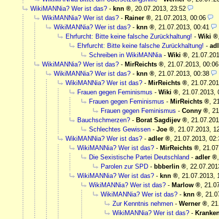
WikiMANNia? Wer ist das?
-
knn
,
20.07.2013, 23:52
WikiMANNia? Wer ist das?
-
Rainer
,
21.07.2013, 00:06
WikiMANNia? Wer ist das?
-
knn
,
21.07.2013, 00:41
Ehrfurcht: Bitte keine falsche Zurückhaltung!
-
Wiki
Ehrfurcht: Bitte keine falsche Zurückhaltung!
-
adl
Schreiben in WikiMANNia
-
Wiki
,
21.07.201
WikiMANNia? Wer ist das?
-
MirReichts
,
21.07.2013, 00:06
WikiMANNia? Wer ist das?
-
knn
,
21.07.2013, 00:38
WikiMANNia? Wer ist das?
-
MirReichts
,
21.07.201
Frauen gegen Feminismus
-
Wiki
,
21.07.2013, 
Frauen gegen Feminismus
-
MirReichts
,
2
Frauen gegen Feminismus
-
Conny
,
21
Bauchschmerzen?
-
Borat Sagdijev
,
21.07.201
Schlechtes Gewissen
-
Joe
,
21.07.2013, 1
WikiMANNia? Wer ist das?
-
adler
,
21.07.2013, 02:
WikiMANNia? Wer ist das?
-
MirReichts
,
21.07
Die Sexistische Partei Deutschland
-
adler
Parolen zur SPD
-
bbberlin
,
22.07.201
WikiMANNia? Wer ist das?
-
knn
,
21.07.2013, 
WikiMANNia? Wer ist das?
-
Marlow
,
21.0
WikiMANNia? Wer ist das?
-
knn
,
21.0
Zur Kenntnis nehmen
-
Werner
,
21
WikiMANNia? Wer ist das?
-
Kranke