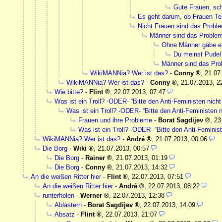
Gute Frauen, sc
Es geht darum, ob Frauen Tei
Nicht Frauen sind das Probl
Männer sind das Proble
Ohne Männer gäbe e
Du meinst Pudel
Männer sind das Pr
WikiMANNia? Wer ist das?
-
Conny
,
21.07
WikiMANNia? Wer ist das?
-
Conny
,
21.07.2013, 2
Wie bitte?
-
Flint
,
22.07.2013, 07:47
Was ist ein Troll? -ODER- “Bitte den Anti-Feministen nicht 
Was ist ein Troll? -ODER- “Bitte den Anti-Feministen ni
Frauen und ihre Probleme
-
Borat Sagdijev
,
23
Was ist ein Troll? -ODER- “Bitte den Anti-Feminist
WikiMANNia? Wer ist das?
-
André
,
21.07.2013, 00:06
Die Borg
-
Wiki
,
21.07.2013, 00:57
Die Borg
-
Rainer
,
21.07.2013, 01:19
Die Borg
-
Conny
,
21.07.2013, 14:32
An die weißen Ritter hier
-
Flint
,
22.07.2013, 07:51
An die weißen Ritter hier
-
André
,
22.07.2013, 08:22
runterholen
-
Werner
,
22.07.2013, 12:38
Ablästern
-
Borat Sagdijev
,
22.07.2013, 14:09
Absatz
-
Flint
,
22.07.2013, 21:07