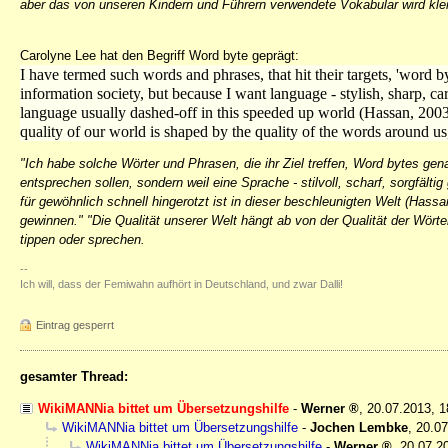
aber das von unseren Kindern und Führern verwendete Vokabular wird klei
Carolyne Lee hat den Begriff Word byte geprägt:
I have termed such words and phrases, that hit their targets, 'word 
information society, but because I want language - stylish, sharp, car
language usually dashed-off in this speeded up world (Hassan, 2003)
quality of our world is shaped by the quality of the words around us
"Ich habe solche Wörter und Phrasen, die ihr Ziel treffen, Word bytes gena
entsprechen sollen, sondern weil eine Sprache - stilvoll, scharf, sorgfält
für gewöhnlich schnell hingerotzt ist in dieser beschleunigten Welt (Hassa
gewinnen." "Die Qualität unserer Welt hängt ab von der Qualität der Wörte
tippen oder sprechen.
--
Ich will, dass der Femiwahn aufhört in Deutschland, und zwar Dalli!
Eintrag gesperrt
gesamter Thread:
WikiMANNia bittet um Übersetzungshilfe
-
Werner
,
20.07.2013, 
WikiMANNia bittet um Übersetzungshilfe
-
Jochen Lembke
,
20.07
WikiMANNia bittet um Übersetzungshilfe
-
Werner
,
20.07.2