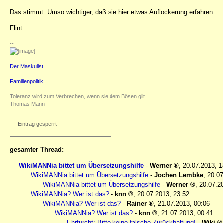
Das stimmt. Umso wichtiger, daß sie hier etwas Auflockerung erfahren.
Flint
--
---
Der Maskulist
---
Familienpolitik
---
Toleranz wird zum Verbrechen, wenn sie dem Bösen gilt.
Thomas Mann
Eintrag gesperrt
gesamter Thread:
WikiMANNia bittet um Übersetzungshilfe
-
Werner
,
20.07.2013, 
WikiMANNia bittet um Übersetzungshilfe
-
Jochen Lembke
,
20.07
WikiMANNia bittet um Übersetzungshilfe
-
Werner
,
20.07.2
WikiMANNia? Wer ist das?
-
knn
,
20.07.2013, 23:52
WikiMANNia? Wer ist das?
-
Rainer
,
21.07.2013, 00:06
WikiMANNia? Wer ist das?
-
knn
,
21.07.2013, 00:41
Ehrfurcht: Bitte keine falsche Zurückhaltung!
-
Wiki