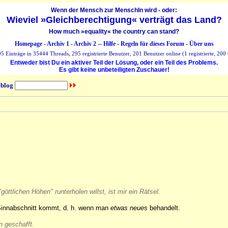
Wenn der Mensch zur MenschIn wird - oder:
Wieviel »Gleichberechtigung« verträgt das Land?
How much »equality« the country can stand?
Homepage
-
Archiv 1
-
Archiv 2
--
Hilfe
-
Regeln für dieses Forum
-
Über uns
 Einträge in 35444 Threads, 295 registrierte Benutzer, 201 Benutzer online (1 registrierte, 200 
Entweder bist Du ein aktiver Teil der Lösung, oder ein Teil des Problems.
Es gibt keine unbeteiligten Zuschauer!
blog
öttlichen Höhen" runterholen willst, ist mir ein Rätsel.
Sinnabschnitt kommt, d. h. wenn man
etwas neues
behandelt.
n geschafft.