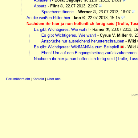
Ablästern
-
Borat Sagdijev
,
22.07.2013, 14:09
Absatz
-
Flint
,
22.07.2013, 21:07
Sprachverständnis
-
Werner
,
23.07.2013, 18:07
An die weißen Ritter hier
-
knn
,
22.07.2013, 15:15
Nachdem ihr hier ja nun hoffentlich fertig seid (Trolle, Tu
Es gibt Wichtigeres. Wie wahr!
-
Rainer
,
23.07.2013, 16
Es gibt Wichtigeres. Wie wahr!
-
Cyrus V. Miller
,
2
Ansprüche nur ausreichend herunterschrauben
-
Wiki
Es gibt Wichtigeres: WikiMANNia zum Beispiel!
-
Wiki
Eben! Um auf den Eingangsbeitrag zurückzukommen
Nachdem ihr hier ja nun hoffentlich fertig seid (Trolle, Tus
Forumübersicht
|
Kontakt
|
Über uns
powe