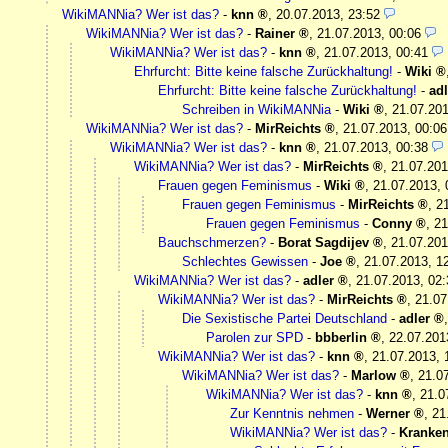
WikiMANNia? Wer ist das?
-
knn
,
20.07.2013, 23:52
WikiMANNia? Wer ist das?
-
Rainer
,
21.07.2013, 00:06
WikiMANNia? Wer ist das?
-
knn
,
21.07.2013, 00:41
Ehrfurcht: Bitte keine falsche Zurückhaltung!
-
Wiki
Ehrfurcht: Bitte keine falsche Zurückhaltung!
-
adl
Schreiben in WikiMANNia
-
Wiki
,
21.07.201
WikiMANNia? Wer ist das?
-
MirReichts
,
21.07.2013, 00:06
WikiMANNia? Wer ist das?
-
knn
,
21.07.2013, 00:38
WikiMANNia? Wer ist das?
-
MirReichts
,
21.07.201
Frauen gegen Feminismus
-
Wiki
,
21.07.2013, 
Frauen gegen Feminismus
-
MirReichts
,
2
Frauen gegen Feminismus
-
Conny
,
21
Bauchschmerzen?
-
Borat Sagdijev
,
21.07.201
Schlechtes Gewissen
-
Joe
,
21.07.2013, 1
WikiMANNia? Wer ist das?
-
adler
,
21.07.2013, 02:
WikiMANNia? Wer ist das?
-
MirReichts
,
21.07
Die Sexistische Partei Deutschland
-
adler
Parolen zur SPD
-
bbberlin
,
22.07.201
WikiMANNia? Wer ist das?
-
knn
,
21.07.2013, 
WikiMANNia? Wer ist das?
-
Marlow
,
21.0
WikiMANNia? Wer ist das?
-
knn
,
21.0
Zur Kenntnis nehmen
-
Werner
,
21
WikiMANNia? Wer ist das?
-
Kranke