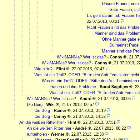
Unsere Frauen, eure
Gute Frauen, sc
Es geht darum, ob Frauen Tei
22.07.2013, 00:21
Nicht Frauen sind das Probl
Männer sind das Proble
Ohne Männer gäbe e
Du meinst Pudel
Männer sind das Pr
WikiMANNia? Wer ist das?
-
Conny
,
21.07
WikiMANNia? Wer ist das?
-
Conny
,
21.07.2013, 2
Wie bitte?
-
Flint
,
22.07.2013, 07:47
Was ist ein Troll? -ODER- “Bitte den Anti-Feministen nicht 
Was ist ein Troll? -ODER- “Bitte den Anti-Feministen ni
Frauen und ihre Probleme
-
Borat Sagdijev
,
23
Was ist ein Troll? -ODER- “Bitte den Anti-Feminist
WikiMANNia? Wer ist das?
-
André
,
21.07.2013, 00:06
Die Borg
-
Wiki
,
21.07.2013, 00:57
Die Borg
-
Rainer
,
21.07.2013, 01:19
Die Borg
-
Conny
,
21.07.2013, 14:32
An die weißen Ritter hier
-
Flint
,
22.07.2013, 07:51
An die weißen Ritter hier
-
André
,
22.07.2013, 08:22
runterholen
-
Werner
,
22.07.2013, 12:38