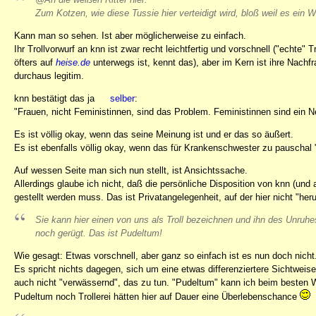
Zum Kotzen, wie diese Tussie hier verteidigt wird, bloß weil es ein We
Kann man so sehen. Ist aber möglicherweise zu einfach.
Ihr Trollvorwurf an knn ist zwar recht leichtfertig und vorschnell ("echte" T
öfters auf
heise.de
unterwegs ist, kennt das), aber im Kern ist ihre Nachfr
durchaus legitim.
knn bestätigt das ja
selber
:
"Frauen, nicht Feministinnen, sind das Problem. Feministinnen sind ein 
Es ist völlig okay, wenn das seine Meinung ist und er das so äußert.
Es ist ebenfalls völlig okay, wenn das für Krankenschwester zu pauschal "g
Auf wessen Seite man sich nun stellt, ist Ansichtssache.
Allerdings glaube ich nicht, daß die persönliche Disposition von knn (und
gestellt werden muss. Das ist Privatangelegenheit, auf der hier nicht "heru
Sie kann hier einen von uns als Troll bezeichnen und ihn des Unruhest
noch gerügt. Das ist Pudeltum!
Wie gesagt: Etwas vorschnell, aber ganz so einfach ist es nun doch nicht
Es spricht nichts dagegen, sich um eine etwas differenziertere Sichtweis
auch nicht "verwässernd", das zu tun. "Pudeltum" kann ich beim besten Wi
Pudeltum noch Trollerei hätten hier auf Dauer eine Überlebenschance