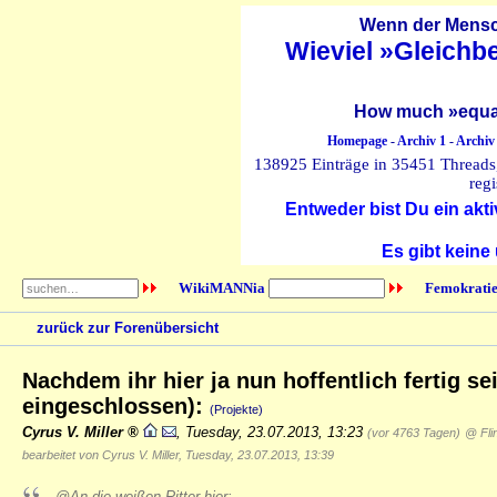
Wenn der Mensch
Wieviel »Gleichb
How much »equal
Homepage
-
Archiv 1
-
Archiv
138925 Einträge in 35451 Threads, 
regi
Entweder bist Du ein akti
Es gibt keine
WikiMANNia
Femokratie
zurück zur Forenübersicht
Nachdem ihr hier ja nun hoffentlich fertig sei
eingeschlossen):
(Projekte)
Cyrus V. Miller
,
Tuesday, 23.07.2013, 13:23
(vor 4763 Tagen)
@ Fli
bearbeitet von Cyrus V. Miller, Tuesday, 23.07.2013, 13:39
@An die weißen Ritter hier: