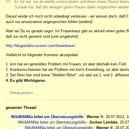
Es tut not, sie da wieder runterzuholen und ihnen etwas Demut beizu
Schade nur, daß die wenigen guten Frauen dabei mitgetroffen werden
Darauf würde ich mich nicht unbedingt verlassen - wir wissen doch, daß F
auch nur ansatzweise angesprochen
fühlen
(wollen)!
Aber wo Du es gerade sagst: Im Frauenhaus gibt es aktuell einen guten 
daß sie nicht gemeint sind (und umgekehrt):
http://bloganddiscussion.com/frauenhaus/
Vielleicht ist folgender Konsens akzeptabel:
1. knn hat ein generelles Problem mit Frauen, ist aber deshalb kein Troll.
2. Krankenschwester hat ein Problem mit knn's Einstellung, ist aber desh
3. Der Rest hier sind keine "Weißen Ritter", nur weil sie 1. und 2. differenz
4. Es gibt Wichtigeres.
Eintrag gesperrt
gesamter Thread:
WikiMANNia bittet um Übersetzungshilfe
-
Werner
,
20.07.2013, 
WikiMANNia bittet um Übersetzungshilfe
-
Jochen Lembke
,
20.07
WikiMANNia bittet um Übersetzungshilfe
-
Werner
,
20.07.2