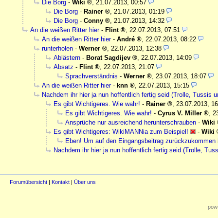
Die Borg
-
Wiki
,
21.07.2013, 00:57
Die Borg
-
Rainer
,
21.07.2013, 01:19
Die Borg
-
Conny
,
21.07.2013, 14:32
An die weißen Ritter hier
-
Flint
,
22.07.2013, 07:51
An die weißen Ritter hier
-
André
,
22.07.2013, 08:22
runterholen
-
Werner
,
22.07.2013, 12:38
Ablästern
-
Borat Sagdijev
,
22.07.2013, 14:09
Absatz
-
Flint
,
22.07.2013, 21:07
Sprachverständnis
-
Werner
,
23.07.2013, 18:07
An die weißen Ritter hier
-
knn
,
22.07.2013, 15:15
Nachdem ihr hier ja nun hoffentlich fertig seid (Trolle, Tussis 
Es gibt Wichtigeres. Wie wahr!
-
Rainer
,
23.07.2013, 16
Es gibt Wichtigeres. Wie wahr!
-
Cyrus V. Miller
,
2
Ansprüche nur ausreichend herunterschrauben
-
Wiki
Es gibt Wichtigeres: WikiMANNia zum Beispiel!
-
Wiki
Eben! Um auf den Eingangsbeitrag zurückzukommen
Nachdem ihr hier ja nun hoffentlich fertig seid (Trolle, Tus
Forumübersicht
|
Kontakt
|
Über uns
powe