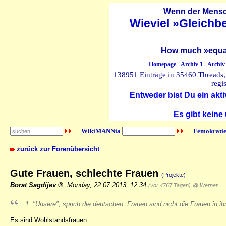
Wenn der Mensch
Wieviel »Gleichb
How much »equal
Homepage
-
Archiv 1
-
Archiv
138951 Einträge in 35460 Threads, 
regi
Entweder bist Du ein akti
Es gibt keine
WikiMANNia
Femokratie
zurück zur Forenübersicht
Gute Frauen, schlechte Frauen
(Projekte)
Borat Sagdijev
,
Monday, 22.07.2013, 12:34
(vor 4767 Tagen)
@ Werner
1. "Unsere", sprich die deutschen, Frauen sind nicht die Frauen in ih
Es sind Wohlstandsfrauen.