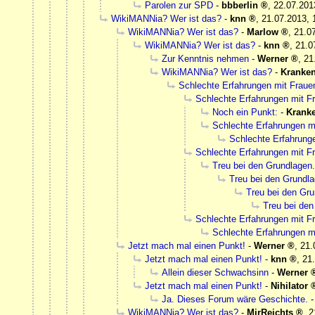
Parolen zur SPD
-
bbberlin
,
22.07.201
WikiMANNia? Wer ist das?
-
knn
,
21.07.2013, 
WikiMANNia? Wer ist das?
-
Marlow
,
21.0
WikiMANNia? Wer ist das?
-
knn
,
21.0
Zur Kenntnis nehmen
-
Werner
,
21
WikiMANNia? Wer ist das?
-
Kranke
Schlechte Erfahrungen mit Frau
Schlechte Erfahrungen mit 
Noch ein Punkt:
-
Krank
Schlechte Erfahrungen m
Schlechte Erfahrung
Schlechte Erfahrungen mit 
Treu bei den Grundlagen.
Treu bei den Grundla
Treu bei den Gru
Treu bei den
Schlechte Erfahrungen mit 
Schlechte Erfahrungen m
Jetzt mach mal einen Punkt!
-
Werner
,
21.
Jetzt mach mal einen Punkt!
-
knn
,
21
Allein dieser Schwachsinn
-
Werner
Jetzt mach mal einen Punkt!
-
Nihilator
Ja. Dieses Forum wäre Geschichte.
WikiMANNia? Wer ist das?
-
MirReichts
,
2