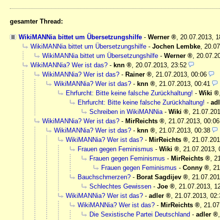
gesamter Thread:
WikiMANNia bittet um Übersetzungshilfe
-
Werner
,
20.07.2013, 
WikiMANNia bittet um Übersetzungshilfe
-
Jochen Lembke
,
20.07
WikiMANNia bittet um Übersetzungshilfe
-
Werner
,
20.07.2
WikiMANNia? Wer ist das?
-
knn
,
20.07.2013, 23:52
WikiMANNia? Wer ist das?
-
Rainer
,
21.07.2013, 00:06
WikiMANNia? Wer ist das?
-
knn
,
21.07.2013, 00:41
Ehrfurcht: Bitte keine falsche Zurückhaltung!
-
Wiki
Ehrfurcht: Bitte keine falsche Zurückhaltung!
-
adl
Schreiben in WikiMANNia
-
Wiki
,
21.07.201
WikiMANNia? Wer ist das?
-
MirReichts
,
21.07.2013, 00:06
WikiMANNia? Wer ist das?
-
knn
,
21.07.2013, 00:38
WikiMANNia? Wer ist das?
-
MirReichts
,
21.07.201
Frauen gegen Feminismus
-
Wiki
,
21.07.2013, 
Frauen gegen Feminismus
-
MirReichts
,
2
Frauen gegen Feminismus
-
Conny
,
21
Bauchschmerzen?
-
Borat Sagdijev
,
21.07.201
Schlechtes Gewissen
-
Joe
,
21.07.2013, 1
WikiMANNia? Wer ist das?
-
adler
,
21.07.2013, 02:
WikiMANNia? Wer ist das?
-
MirReichts
,
21.07
Die Sexistische Partei Deutschland
-
adler