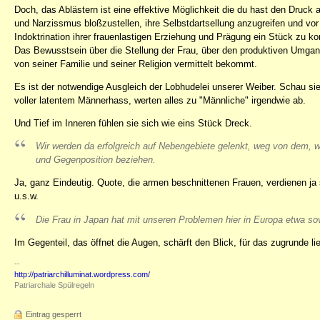
Doch, das Ablästern ist eine effektive Möglichkeit die du hast den Druck
und Narzissmus bloßzustellen, ihre Selbstdartsellung anzugreifen und vo
Indoktrination ihrer frauenlastigen Erziehung und Prägung ein Stück zu k
Das Bewusstsein über die Stellung der Frau, über den produktiven Umgan
von seiner Familie und seiner Religion vermittelt bekommt.
Es ist der notwendige Ausgleich der Lobhudelei unserer Weiber. Schau sie 
voller latentem Männerhass, werten alles zu "Männliche" irgendwie ab.
Und Tief im Inneren fühlen sie sich wie eins Stück Dreck.
Wir werden da erfolgreich auf Nebengebiete gelenkt, weg von dem, 
und Gegenposition beziehen.
Ja, ganz Eindeutig. Quote, die armen beschnittenen Frauen, verdienen ja 
u.s.w.
Die Frau in Japan hat mit unseren Problemen hier in Europa etwa sov
Im Gegenteil, das öffnet die Augen, schärft den Blick, für das zugrunde l
--
http://patriarchilluminat.wordpress.com/
Patriarchale Spülregeln
Eintrag gesperrt