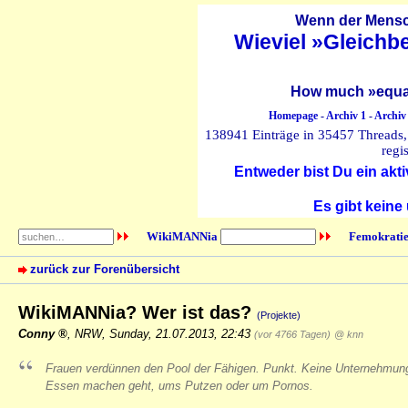
Wenn der Mensch
Wieviel »Gleichb
How much »equal
Homepage
-
Archiv 1
-
Archiv
138941 Einträge in 35457 Threads, 
regi
Entweder bist Du ein akti
Es gibt keine
WikiMANNia
Femokratie
zurück zur Forenübersicht
WikiMANNia? Wer ist das?
(Projekte)
Conny
,
NRW
,
Sunday, 21.07.2013, 22:43
(vor 4766 Tagen)
@ knn
Frauen verdünnen den Pool der Fähigen. Punkt. Keine Unternehmung
Essen machen geht, ums Putzen oder um Pornos.