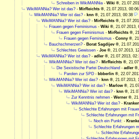
Schreiben in WikiMANNia
-
Wiki
,
21.07.201
WikiMANNia? Wer ist das?
-
MirReichts
,
21.07.2013, 00:06
WikiMANNia? Wer ist das?
-
knn
,
21.07.2013, 00:38
WikiMANNia? Wer ist das?
-
MirReichts
,
21.07.201
Frauen gegen Feminismus
-
Wiki
,
21.07.2013, 
Frauen gegen Feminismus
-
MirReichts
,
2
Frauen gegen Feminismus
-
Conny
,
21
Bauchschmerzen?
-
Borat Sagdijev
,
21.07.201
Schlechtes Gewissen
-
Joe
,
21.07.2013, 1
WikiMANNia? Wer ist das?
-
adler
,
21.07.2013, 02:
WikiMANNia? Wer ist das?
-
MirReichts
,
21.07
Die Sexistische Partei Deutschland
-
adler
Parolen zur SPD
-
bbberlin
,
22.07.201
WikiMANNia? Wer ist das?
-
knn
,
21.07.2013, 
WikiMANNia? Wer ist das?
-
Marlow
,
21.0
WikiMANNia? Wer ist das?
-
knn
,
21.0
Zur Kenntnis nehmen
-
Werner
,
21
WikiMANNia? Wer ist das?
-
Kranke
Schlechte Erfahrungen mit Frau
Schlechte Erfahrungen mit 
Noch ein Punkt:
-
Krank
Schlechte Erfahrungen m
Schlechte Erfahrung
Schlechte Erfahrungen mit 