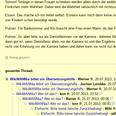
Stimmt! Stränge in denen Frauen schreiben werden allein durch die weibl
Fünkchen mehr Wahrheit. Daher wird die Wahrheit tatsächlich mit nichts
Essen: Das mache ich mir lieber selbst. Erstens kann mich dann keine v
von Kindern schon bestätigt wurde.
Putzen: Für Badezimmer und Klo braucht eine Frau einen Mann, da das Fr
Pornos: Ja, aber bitte nur als Darstellerinnen vor der Kamera - dahinter fäl
dann gut ist, wenn Darstellerin allein vor der Kamera ist und das Ergebnis 
nicht viel Erfahrung vor der Kamera haben und daher kann sie nicht nur die
Eintrag gesperrt
gesamter Thread:
WikiMANNia bittet um Übersetzungshilfe
-
Werner
,
20.07.2013, 
WikiMANNia bittet um Übersetzungshilfe
-
Jochen Lembke
,
20.07
WikiMANNia bittet um Übersetzungshilfe
-
Werner
,
20.07.2
WikiMANNia? Wer ist das?
-
knn
,
20.07.2013, 23:52
WikiMANNia? Wer ist das?
-
Rainer
,
21.07.2013, 00:06
WikiMANNia? Wer ist das?
-
knn
,
21.07.2013, 00:41
Ehrfurcht: Bitte keine falsche Zurückhaltung!
-
Wiki
Ehrfurcht: Bitte keine falsche Zurückhaltung!
-
adl