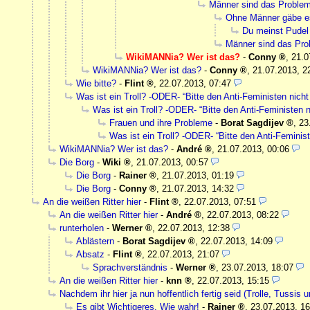
Männer sind das Proble
Ohne Männer gäbe e
Du meinst Pudel
Männer sind das Pr
WikiMANNia? Wer ist das?
-
Conny
,
21.0
WikiMANNia? Wer ist das?
-
Conny
,
21.07.2013, 2
Wie bitte?
-
Flint
,
22.07.2013, 07:47
Was ist ein Troll? -ODER- “Bitte den Anti-Feministen nicht 
Was ist ein Troll? -ODER- “Bitte den Anti-Feministen ni
Frauen und ihre Probleme
-
Borat Sagdijev
,
23
Was ist ein Troll? -ODER- “Bitte den Anti-Feminist
WikiMANNia? Wer ist das?
-
André
,
21.07.2013, 00:06
Die Borg
-
Wiki
,
21.07.2013, 00:57
Die Borg
-
Rainer
,
21.07.2013, 01:19
Die Borg
-
Conny
,
21.07.2013, 14:32
An die weißen Ritter hier
-
Flint
,
22.07.2013, 07:51
An die weißen Ritter hier
-
André
,
22.07.2013, 08:22
runterholen
-
Werner
,
22.07.2013, 12:38
Ablästern
-
Borat Sagdijev
,
22.07.2013, 14:09
Absatz
-
Flint
,
22.07.2013, 21:07
Sprachverständnis
-
Werner
,
23.07.2013, 18:07
An die weißen Ritter hier
-
knn
,
22.07.2013, 15:15
Nachdem ihr hier ja nun hoffentlich fertig seid (Trolle, Tussis 
Es gibt Wichtigeres. Wie wahr!
-
Rainer
,
23.07.2013, 16