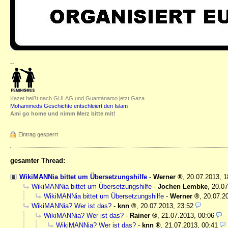
--
Kazet heißt nach GULAG und Guantánamo jetzt Gaza
Mohammeds Geschichte entschleiert den Islam
Ami go home und nimm Merz bitte mit!
Eintrag gesperrt
gesamter Thread:
WikiMANNia bittet um Übersetzungshilfe
-
Werner
,
20.07.2013, 
WikiMANNia bittet um Übersetzungshilfe
-
Jochen Lembke
,
20.07
WikiMANNia bittet um Übersetzungshilfe
-
Werner
,
20.07.2
WikiMANNia? Wer ist das?
-
knn
,
20.07.2013, 23:52
WikiMANNia? Wer ist das?
-
Rainer
,
21.07.2013, 00:06
WikiMANNia? Wer ist das?
-
knn
,
21.07.2013, 00:41