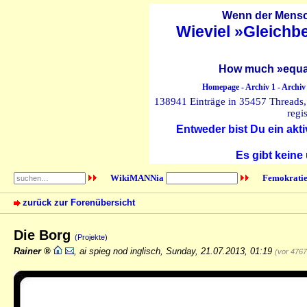
Wenn der Mensch
Wieviel »Gleichb
How much »equal
Homepage
-
Archiv 1
-
Archiv
138941 Einträge in 35457 Threads, 
regi
Entweder bist Du ein akti
Es gibt keine
WikiMANNia
Femokratie
zurück zur Forenübersicht
Die Borg
(Projekte)
Rainer
,
ai spieg nod inglisch
,
Sunday, 21.07.2013, 01:19
(vor 476