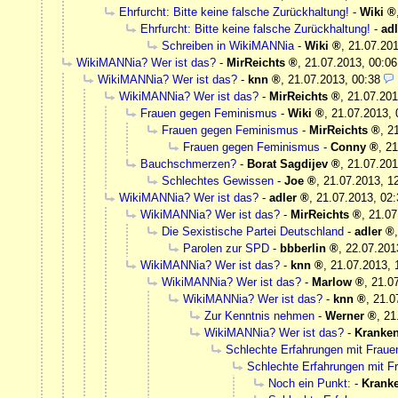
Ehrfurcht: Bitte keine falsche Zurückhaltung!
-
Wiki
Ehrfurcht: Bitte keine falsche Zurückhaltung!
-
adl
Schreiben in WikiMANNia
-
Wiki
,
21.07.201
WikiMANNia? Wer ist das?
-
MirReichts
,
21.07.2013, 00:06
WikiMANNia? Wer ist das?
-
knn
,
21.07.2013, 00:38
WikiMANNia? Wer ist das?
-
MirReichts
,
21.07.201
Frauen gegen Feminismus
-
Wiki
,
21.07.2013, 
Frauen gegen Feminismus
-
MirReichts
,
2
Frauen gegen Feminismus
-
Conny
,
21
Bauchschmerzen?
-
Borat Sagdijev
,
21.07.201
Schlechtes Gewissen
-
Joe
,
21.07.2013, 1
WikiMANNia? Wer ist das?
-
adler
,
21.07.2013, 02:
WikiMANNia? Wer ist das?
-
MirReichts
,
21.07
Die Sexistische Partei Deutschland
-
adler
Parolen zur SPD
-
bbberlin
,
22.07.201
WikiMANNia? Wer ist das?
-
knn
,
21.07.2013, 
WikiMANNia? Wer ist das?
-
Marlow
,
21.0
WikiMANNia? Wer ist das?
-
knn
,
21.0
Zur Kenntnis nehmen
-
Werner
,
21
WikiMANNia? Wer ist das?
-
Kranke
Schlechte Erfahrungen mit Frau
Schlechte Erfahrungen mit 
Noch ein Punkt:
-
Krank