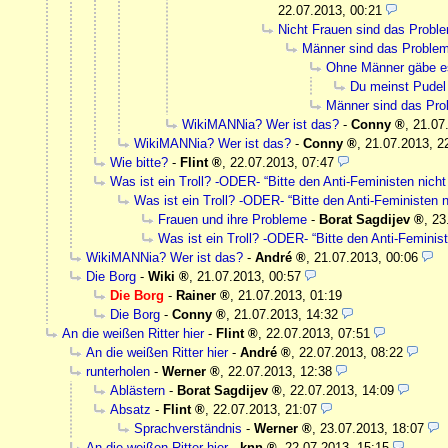
22.07.2013, 00:21
Nicht Frauen sind das Probl
Männer sind das Proble
Ohne Männer gäbe e
Du meinst Pudel
Männer sind das Pr
WikiMANNia? Wer ist das?
-
Conny
,
21.07
WikiMANNia? Wer ist das?
-
Conny
,
21.07.2013, 2
Wie bitte?
-
Flint
,
22.07.2013, 07:47
Was ist ein Troll? -ODER- “Bitte den Anti-Feministen nicht 
Was ist ein Troll? -ODER- “Bitte den Anti-Feministen ni
Frauen und ihre Probleme
-
Borat Sagdijev
,
23
Was ist ein Troll? -ODER- “Bitte den Anti-Feminist
WikiMANNia? Wer ist das?
-
André
,
21.07.2013, 00:06
Die Borg
-
Wiki
,
21.07.2013, 00:57
Die Borg
-
Rainer
,
21.07.2013, 01:19
Die Borg
-
Conny
,
21.07.2013, 14:32
An die weißen Ritter hier
-
Flint
,
22.07.2013, 07:51
An die weißen Ritter hier
-
André
,
22.07.2013, 08:22
runterholen
-
Werner
,
22.07.2013, 12:38
Ablästern
-
Borat Sagdijev
,
22.07.2013, 14:09
Absatz
-
Flint
,
22.07.2013, 21:07
Sprachverständnis
-
Werner
,
23.07.2013, 18:07
An die weißen Ritter hier
-
knn
,
22.07.2013, 15:15