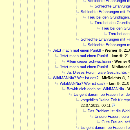
Schlechte Erfahrungen m
Schlechte Erfahrung
Schlechte Erfahrungen mit 
Treu bei den Grundlagen.
Treu bei den Grundla
Treu bei den Gru
Treu bei den
Schlechte Erfahrungen mit 
Schlechte Erfahrungen m
Jetzt mach mal einen Punkt!
-
Werner
,
21.
Jetzt mach mal einen Punkt!
-
knn
,
21
Allein dieser Schwachsinn
-
Werner
Jetzt mach mal einen Punkt!
-
Nihilator
Ja. Dieses Forum wäre Geschichte.
WikiMANNia? Wer ist das?
-
MirReichts
,
2
WikiMANNia? Wer ist das?
-
knn
,
21.0
Bewirb dich doch bei WikiMANNia
-
W
Es geht darum, ob Frauen Teil de
vorgeblich "keine Zeit für re
22.07.2013, 00:11
Das Problem ist die Woh
Unsere Frauen, eure
Gute Frauen, sc
Es geht darum, ob Frauen Tei