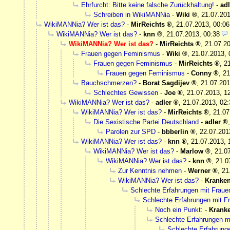
Ehrfurcht: Bitte keine falsche Zurückhaltung!
-
adl
Schreiben in WikiMANNia
-
Wiki
,
21.07.201
WikiMANNia? Wer ist das?
-
MirReichts
,
21.07.2013, 00:06
WikiMANNia? Wer ist das?
-
knn
,
21.07.2013, 00:38
WikiMANNia? Wer ist das?
-
MirReichts
,
21.07.20
Frauen gegen Feminismus
-
Wiki
,
21.07.2013, 
Frauen gegen Feminismus
-
MirReichts
,
2
Frauen gegen Feminismus
-
Conny
,
21
Bauchschmerzen?
-
Borat Sagdijev
,
21.07.201
Schlechtes Gewissen
-
Joe
,
21.07.2013, 1
WikiMANNia? Wer ist das?
-
adler
,
21.07.2013, 02:
WikiMANNia? Wer ist das?
-
MirReichts
,
21.07
Die Sexistische Partei Deutschland
-
adler
Parolen zur SPD
-
bbberlin
,
22.07.201
WikiMANNia? Wer ist das?
-
knn
,
21.07.2013, 
WikiMANNia? Wer ist das?
-
Marlow
,
21.0
WikiMANNia? Wer ist das?
-
knn
,
21.0
Zur Kenntnis nehmen
-
Werner
,
21
WikiMANNia? Wer ist das?
-
Kranke
Schlechte Erfahrungen mit Frau
Schlechte Erfahrungen mit 
Noch ein Punkt:
-
Krank
Schlechte Erfahrungen m
Schlechte Erfahrung