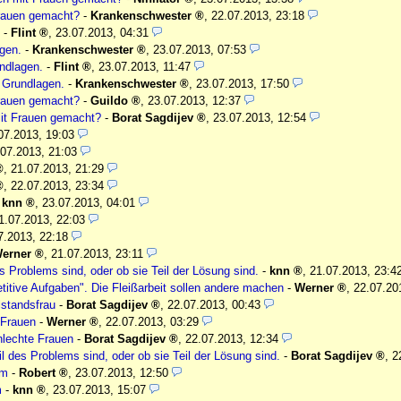
Frauen gemacht?
-
Krankenschwester
,
22.07.2013, 23:18
-
Flint
,
23.07.2013, 04:31
gen.
-
Krankenschwester
,
23.07.2013, 07:53
ndlagen.
-
Flint
,
23.07.2013, 11:47
 Grundlagen.
-
Krankenschwester
,
23.07.2013, 17:50
Frauen gemacht?
-
Guildo
,
23.07.2013, 12:37
it Frauen gemacht?
-
Borat Sagdijev
,
23.07.2013, 12:54
07.2013, 19:03
.07.2013, 21:03
,
21.07.2013, 21:29
,
22.07.2013, 23:34
-
knn
,
23.07.2013, 04:01
1.07.2013, 22:03
7.2013, 22:18
erner
,
21.07.2013, 23:11
s Problems sind, oder ob sie Teil der Lösung sind.
-
knn
,
21.07.2013, 23:4
petitive Aufgaben". Die Fleißarbeit sollen andere machen
-
Werner
,
22.07.20
lstandsfrau
-
Borat Sagdijev
,
22.07.2013, 00:43
 Frauen
-
Werner
,
22.07.2013, 03:29
hlechte Frauen
-
Borat Sagdijev
,
22.07.2013, 12:34
l des Problems sind, oder ob sie Teil der Lösung sind.
-
Borat Sagdijev
,
2
em
-
Robert
,
23.07.2013, 12:50
m
-
knn
,
23.07.2013, 15:07