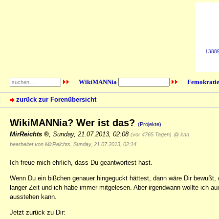
138895
WikiMANNia
Femokratie
zurück zur Forenübersicht
WikiMANNia? Wer ist das?
(Projekte)
MirReichts
,
Sunday, 21.07.2013, 02:08
(vor 4765 Tagen)
@ knn
bearbeitet von MirReichts, Sunday, 21.07.2013, 02:14
Ich freue mich ehrlich, dass Du geantwortest hast.
Wenn Du ein bißchen genauer hingeguckt hättest, dann wäre Dir bewußt, d
langer Zeit und ich habe immer mitgelesen. Aber irgendwann wollte ich a
ausstehen kann.
Jetzt zurück zu Dir: