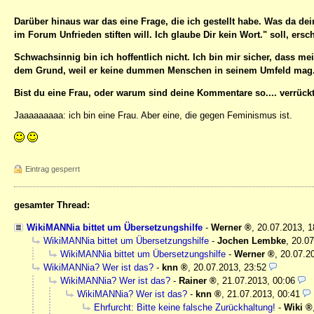
Darüber hinaus war das eine Frage, die ich gestellt habe. Was da dei
im Forum Unfrieden stiften will. Ich glaube Dir kein Wort." soll, ersch
Schwachsinnig bin ich hoffentlich nicht. Ich bin mir sicher, dass m
dem Grund, weil er keine dummen Menschen in seinem Umfeld mag. A
Bist du eine Frau, oder warum sind deine Kommentare so.... verrück
Jaaaaaaaaa: ich bin eine Frau. Aber eine, die gegen Feminismus ist.
Eintrag gesperrt
gesamter Thread:
WikiMANNia bittet um Übersetzungshilfe
-
Werner
,
20.07.2013, 
WikiMANNia bittet um Übersetzungshilfe
-
Jochen Lembke
,
20.07
WikiMANNia bittet um Übersetzungshilfe
-
Werner
,
20.07.2
WikiMANNia? Wer ist das?
-
knn
,
20.07.2013, 23:52
WikiMANNia? Wer ist das?
-
Rainer
,
21.07.2013, 00:06
WikiMANNia? Wer ist das?
-
knn
,
21.07.2013, 00:41
Ehrfurcht: Bitte keine falsche Zurückhaltung!
-
Wiki