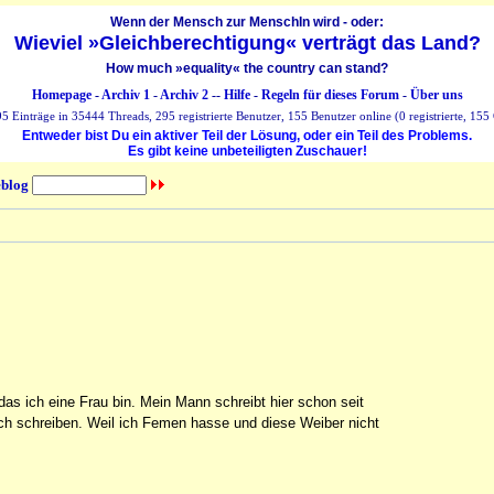
Wenn der Mensch zur MenschIn wird - oder:
Wieviel »Gleichberechtigung« verträgt das Land?
How much »equality« the country can stand?
Homepage
-
Archiv 1
-
Archiv 2
--
Hilfe
-
Regeln für dieses Forum
-
Über uns
 Einträge in 35444 Threads, 295 registrierte Benutzer, 155 Benutzer online (0 registrierte, 155 
Entweder bist Du ein aktiver Teil der Lösung, oder ein Teil des Problems.
Es gibt keine unbeteiligten Zuschauer!
blog
as ich eine Frau bin. Mein Mann schreibt hier schon seit
uch schreiben. Weil ich Femen hasse und diese Weiber nicht