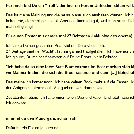
Für mich bist Du ein "Troll", der hier im Forum Unfrieden stiften will
Das ist meine Meinung und die muss Mann auch aushalten können. Ich h
bekomme, die nicht positiv ist. Aber das finde ich gut, weil man so im D
mal nett gesagt.
Für einen Poster mit gerade mal 27 Beitragen (inklusive des oberen),
Ich lasse Deinen gesamten Post stehen, Du bist ein Held.
27 Beiträge sind ne "Wucht". Ist mir gar nicht aufgefallen. Ich habe nur 
Ich glaube, Du meinst Antworten auf Deine Posts, nicht Beiträge.
"Ich habe da so eine Idee: Statt Blumenkranz im Haar machen sich
wir Männer finden, die sich die Brust rasieren und dann [...] Botscha
Das meine ich immer noch. Ich habe keinen Bock mehr auf die Femen. Ich
den Antigones interessant. Mal gucken, was daraus wird.
Zusatzinformation: Ich hatte einen tollen Opa und Vater. Und jetzt habe i
ich dankbar
nimmst du den Mund ganz schön voll.
Dafür ist ein Forum ja auch da.