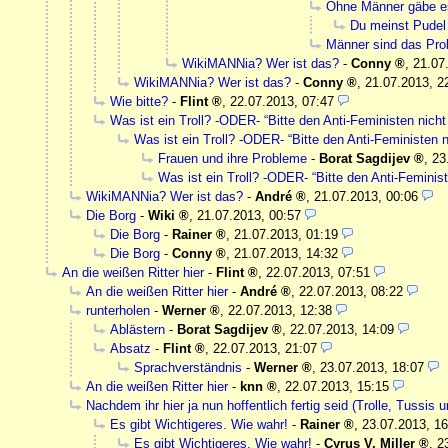
Ohne Männer gäbe e
Du meinst Pudel
Männer sind das Pr
WikiMANNia? Wer ist das?
-
Conny
,
21.07
WikiMANNia? Wer ist das?
-
Conny
,
21.07.2013, 2
Wie bitte?
-
Flint
,
22.07.2013, 07:47
Was ist ein Troll? -ODER- “Bitte den Anti-Feministen nicht 
Was ist ein Troll? -ODER- “Bitte den Anti-Feministen ni
Frauen und ihre Probleme
-
Borat Sagdijev
,
23
Was ist ein Troll? -ODER- “Bitte den Anti-Feminist
WikiMANNia? Wer ist das?
-
André
,
21.07.2013, 00:06
Die Borg
-
Wiki
,
21.07.2013, 00:57
Die Borg
-
Rainer
,
21.07.2013, 01:19
Die Borg
-
Conny
,
21.07.2013, 14:32
An die weißen Ritter hier
-
Flint
,
22.07.2013, 07:51
An die weißen Ritter hier
-
André
,
22.07.2013, 08:22
runterholen
-
Werner
,
22.07.2013, 12:38
Ablästern
-
Borat Sagdijev
,
22.07.2013, 14:09
Absatz
-
Flint
,
22.07.2013, 21:07
Sprachverständnis
-
Werner
,
23.07.2013, 18:07
An die weißen Ritter hier
-
knn
,
22.07.2013, 15:15
Nachdem ihr hier ja nun hoffentlich fertig seid (Trolle, Tussis 
Es gibt Wichtigeres. Wie wahr!
-
Rainer
,
23.07.2013, 16
Es gibt Wichtigeres. Wie wahr!
-
Cyrus V. Miller
,
2