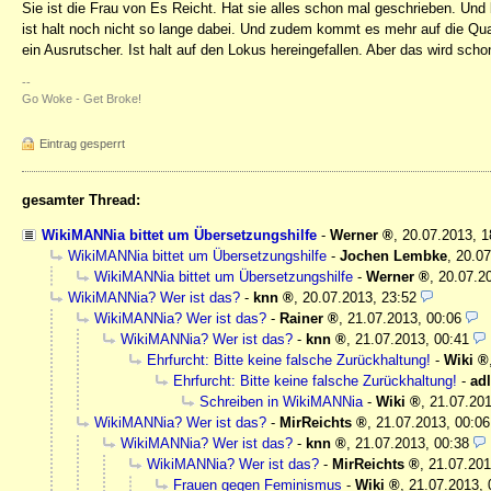
Sie ist die Frau von Es Reicht. Hat sie alles schon mal geschrieben. Und
ist halt noch nicht so lange dabei. Und zudem kommt es mehr auf die Qual
ein Ausrutscher. Ist halt auf den Lokus hereingefallen. Aber das wird scho
--
Go Woke - Get Broke!
Eintrag gesperrt
gesamter Thread:
WikiMANNia bittet um Übersetzungshilfe
-
Werner
,
20.07.2013, 
WikiMANNia bittet um Übersetzungshilfe
-
Jochen Lembke
,
20.07
WikiMANNia bittet um Übersetzungshilfe
-
Werner
,
20.07.2
WikiMANNia? Wer ist das?
-
knn
,
20.07.2013, 23:52
WikiMANNia? Wer ist das?
-
Rainer
,
21.07.2013, 00:06
WikiMANNia? Wer ist das?
-
knn
,
21.07.2013, 00:41
Ehrfurcht: Bitte keine falsche Zurückhaltung!
-
Wiki
Ehrfurcht: Bitte keine falsche Zurückhaltung!
-
adl
Schreiben in WikiMANNia
-
Wiki
,
21.07.201
WikiMANNia? Wer ist das?
-
MirReichts
,
21.07.2013, 00:06
WikiMANNia? Wer ist das?
-
knn
,
21.07.2013, 00:38
WikiMANNia? Wer ist das?
-
MirReichts
,
21.07.201
Frauen gegen Feminismus
-
Wiki
,
21.07.2013, 