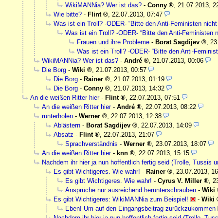
WikiMANNia? Wer ist das?
-
Conny
,
21.07.2013, 2
Wie bitte?
-
Flint
,
22.07.2013, 07:47
Was ist ein Troll? -ODER- “Bitte den Anti-Feministen nicht 
Was ist ein Troll? -ODER- “Bitte den Anti-Feministen ni
Frauen und ihre Probleme
-
Borat Sagdijev
,
23
Was ist ein Troll? -ODER- “Bitte den Anti-Feminist
WikiMANNia? Wer ist das?
-
André
,
21.07.2013, 00:06
Die Borg
-
Wiki
,
21.07.2013, 00:57
Die Borg
-
Rainer
,
21.07.2013, 01:19
Die Borg
-
Conny
,
21.07.2013, 14:32
An die weißen Ritter hier
-
Flint
,
22.07.2013, 07:51
An die weißen Ritter hier
-
André
,
22.07.2013, 08:22
runterholen
-
Werner
,
22.07.2013, 12:38
Ablästern
-
Borat Sagdijev
,
22.07.2013, 14:09
Absatz
-
Flint
,
22.07.2013, 21:07
Sprachverständnis
-
Werner
,
23.07.2013, 18:07
An die weißen Ritter hier
-
knn
,
22.07.2013, 15:15
Nachdem ihr hier ja nun hoffentlich fertig seid (Trolle, Tussis 
Es gibt Wichtigeres. Wie wahr!
-
Rainer
,
23.07.2013, 16
Es gibt Wichtigeres. Wie wahr!
-
Cyrus V. Miller
,
2
Ansprüche nur ausreichend herunterschrauben
-
Wiki
Es gibt Wichtigeres: WikiMANNia zum Beispiel!
-
Wiki
Eben! Um auf den Eingangsbeitrag zurückzukommen
Nachdem ihr hier ja nun hoffentlich fertig seid (Trolle, Tus