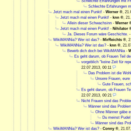
Schlechte Erfahrungen mit 
Schlechte Erfahrungen m
Jetzt mach mal einen Punkt!
-
Werner
,
21.
Jetzt mach mal einen Punkt!
-
knn
,
21
Allein dieser Schwachsinn
-
Werner
Jetzt mach mal einen Punkt!
-
Nihilator
Ja. Dieses Forum wäre Geschichte.
WikiMANNia? Wer ist das?
-
MirReichts
,
2
WikiMANNia? Wer ist das?
-
knn
,
21.0
Bewirb dich doch bei WikiMANNia
-
W
Es geht darum, ob Frauen Teil de
vorgeblich "keine Zeit für re
22.07.2013, 00:11
Das Problem ist die Woh
Unsere Frauen, eure
Gute Frauen, sc
Es geht darum, ob Frauen Tei
22.07.2013, 00:21
Nicht Frauen sind das Probl
Männer sind das Proble
Ohne Männer gäbe e
Du meinst Pudel
Männer sind das Pr
WikiMANNia? Wer ist das?
-
Conny
,
21.07