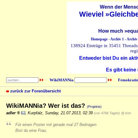
Wenn der Mensch
Wieviel »Gleichb
How much »equal
Homepage
-
Archiv 1
-
Archiv
138924 Einträge in 35451 Threads, 
regi
Entweder bist Du ein akti
Es gibt keine
WikiMANNia
Femokratie
zurück zur Forenübersicht
WikiMANNia? Wer ist das?
(Projekte)
adler
,
Kurpfalz
,
Sunday, 21.07.2013, 02:39
(vor 4766 Tagen)
@ knn
Für einen Poster mit gerade mal 27 Beitragen
Bist du eine Frau,