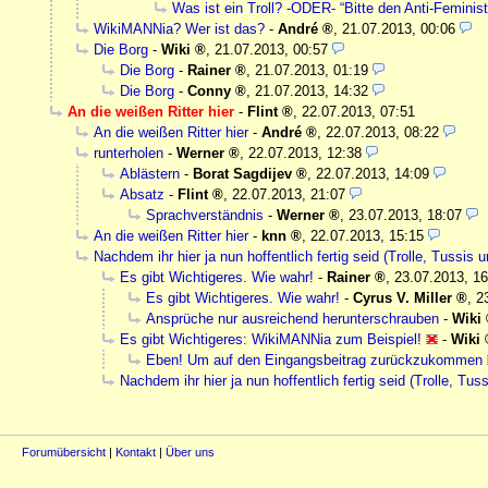
Was ist ein Troll? -ODER- “Bitte den Anti-Feminist
WikiMANNia? Wer ist das?
-
André
,
21.07.2013, 00:06
Die Borg
-
Wiki
,
21.07.2013, 00:57
Die Borg
-
Rainer
,
21.07.2013, 01:19
Die Borg
-
Conny
,
21.07.2013, 14:32
An die weißen Ritter hier
-
Flint
,
22.07.2013, 07:51
An die weißen Ritter hier
-
André
,
22.07.2013, 08:22
runterholen
-
Werner
,
22.07.2013, 12:38
Ablästern
-
Borat Sagdijev
,
22.07.2013, 14:09
Absatz
-
Flint
,
22.07.2013, 21:07
Sprachverständnis
-
Werner
,
23.07.2013, 18:07
An die weißen Ritter hier
-
knn
,
22.07.2013, 15:15
Nachdem ihr hier ja nun hoffentlich fertig seid (Trolle, Tussis 
Es gibt Wichtigeres. Wie wahr!
-
Rainer
,
23.07.2013, 16
Es gibt Wichtigeres. Wie wahr!
-
Cyrus V. Miller
,
2
Ansprüche nur ausreichend herunterschrauben
-
Wiki
Es gibt Wichtigeres: WikiMANNia zum Beispiel!
-
Wiki
Eben! Um auf den Eingangsbeitrag zurückzukommen
Nachdem ihr hier ja nun hoffentlich fertig seid (Trolle, Tus
Forumübersicht
|
Kontakt
|
Über uns