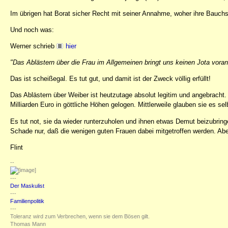
Im übrigen hat Borat sicher Recht mit seiner Annahme, woher ihre Bau
Und noch was:
Werner schrieb
hier
"Das Ablästern über die Frau im Allgemeinen bringt uns keinen Jota voran
Das ist scheißegal. Es tut gut, und damit ist der Zweck völlig erfüllt!
Das Ablästern über Weiber ist heutzutage absolut legitim und angebracht. 
Milliarden Euro in göttliche Höhen gelogen. Mittlerweile glauben sie es sel
Es tut not, sie da wieder runterzuholen und ihnen etwas Demut beizubring
Schade nur, daß die wenigen guten Frauen dabei mitgetroffen werden. Abe
Flint
--
---
Der Maskulist
---
Familienpolitik
---
Toleranz wird zum Verbrechen, wenn sie dem Bösen gilt.
Thomas Mann