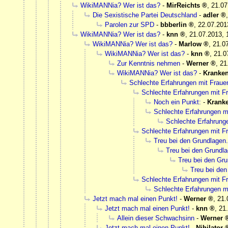
WikiMANNia? Wer ist das?
-
MirReichts
,
21.07
Die Sexistische Partei Deutschland
-
adler
Parolen zur SPD
-
bbberlin
,
22.07.201
WikiMANNia? Wer ist das?
-
knn
,
21.07.2013, 
WikiMANNia? Wer ist das?
-
Marlow
,
21.0
WikiMANNia? Wer ist das?
-
knn
,
21.0
Zur Kenntnis nehmen
-
Werner
,
21
WikiMANNia? Wer ist das?
-
Kranke
Schlechte Erfahrungen mit Frau
Schlechte Erfahrungen mit 
Noch ein Punkt:
-
Krank
Schlechte Erfahrungen m
Schlechte Erfahrung
Schlechte Erfahrungen mit 
Treu bei den Grundlagen.
Treu bei den Grundla
Treu bei den Gru
Treu bei den
Schlechte Erfahrungen mit 
Schlechte Erfahrungen m
Jetzt mach mal einen Punkt!
-
Werner
,
21.
Jetzt mach mal einen Punkt!
-
knn
,
21
Allein dieser Schwachsinn
-
Werner
Jetzt mach mal einen Punkt!
-
Nihilator