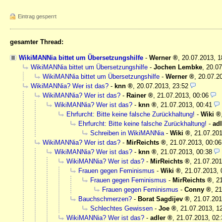
Eintrag gesperrt
gesamter Thread:
WikiMANNia bittet um Übersetzungshilfe
-
Werner
,
20.07.2013, 
WikiMANNia bittet um Übersetzungshilfe
-
Jochen Lembke
,
20.07
WikiMANNia bittet um Übersetzungshilfe
-
Werner
,
20.07.2
WikiMANNia? Wer ist das?
-
knn
,
20.07.2013, 23:52
WikiMANNia? Wer ist das?
-
Rainer
,
21.07.2013, 00:06
WikiMANNia? Wer ist das?
-
knn
,
21.07.2013, 00:41
Ehrfurcht: Bitte keine falsche Zurückhaltung!
-
Wiki
Ehrfurcht: Bitte keine falsche Zurückhaltung!
-
adl
Schreiben in WikiMANNia
-
Wiki
,
21.07.201
WikiMANNia? Wer ist das?
-
MirReichts
,
21.07.2013, 00:06
WikiMANNia? Wer ist das?
-
knn
,
21.07.2013, 00:38
WikiMANNia? Wer ist das?
-
MirReichts
,
21.07.201
Frauen gegen Feminismus
-
Wiki
,
21.07.2013, 
Frauen gegen Feminismus
-
MirReichts
,
2
Frauen gegen Feminismus
-
Conny
,
21
Bauchschmerzen?
-
Borat Sagdijev
,
21.07.201
Schlechtes Gewissen
-
Joe
,
21.07.2013, 1
WikiMANNia? Wer ist das?
-
adler
,
21.07.2013, 02: