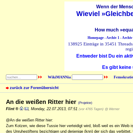
Wenn der Mensch
Wieviel »Gleichb
How much »equal
Homepage
-
Archiv 1
-
Archiv
138925 Einträge in 35451 Threads, 
regi
Entweder bist Du ein akti
Es gibt keine
WikiMANNia
Femokratie
zurück zur Forenübersicht
An die weißen Ritter hier
(Projekte)
Flint
,
Monday, 22.07.2013, 07:51
(vor 4765 Tagen)
@ Werner
@An die weißen Ritter hier:
Zum Kotzen, wie diese Tussie hier verteidigt wird, bloß weil es ein Weib i
des Unruhestiftens bezichtigen und derjenige (knn) der sich das verbittet,