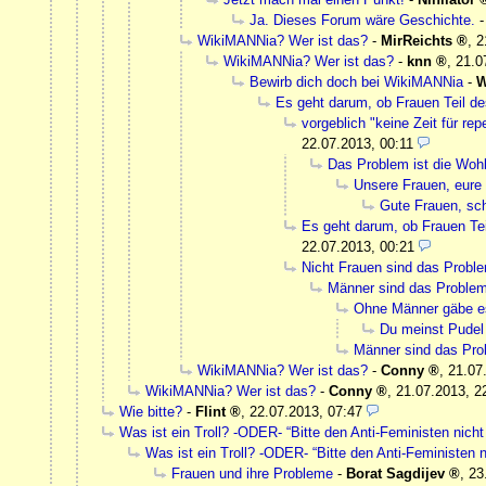
Ja. Dieses Forum wäre Geschichte.
WikiMANNia? Wer ist das?
-
MirReichts
,
2
WikiMANNia? Wer ist das?
-
knn
,
21.0
Bewirb dich doch bei WikiMANNia
-
W
Es geht darum, ob Frauen Teil de
vorgeblich "keine Zeit für re
22.07.2013, 00:11
Das Problem ist die Woh
Unsere Frauen, eure
Gute Frauen, sc
Es geht darum, ob Frauen Tei
22.07.2013, 00:21
Nicht Frauen sind das Probl
Männer sind das Proble
Ohne Männer gäbe e
Du meinst Pudel
Männer sind das Pr
WikiMANNia? Wer ist das?
-
Conny
,
21.07
WikiMANNia? Wer ist das?
-
Conny
,
21.07.2013, 2
Wie bitte?
-
Flint
,
22.07.2013, 07:47
Was ist ein Troll? -ODER- “Bitte den Anti-Feministen nicht 
Was ist ein Troll? -ODER- “Bitte den Anti-Feministen ni
Frauen und ihre Probleme
-
Borat Sagdijev
,
23